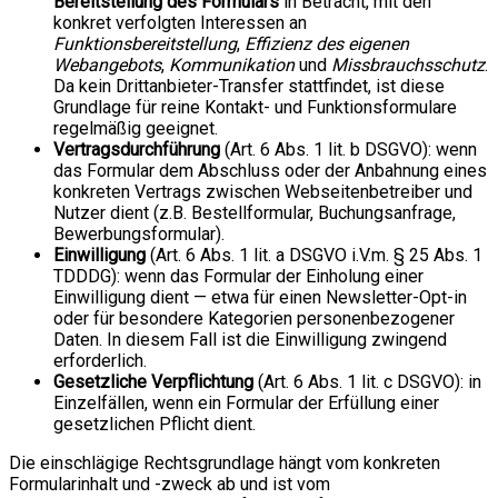
Bereitstellung des Formulars
in Betracht, mit den
konkret verfolgten Interessen an
Funktionsbereitstellung
,
Effizienz des eigenen
Webangebots
,
Kommunikation
und
Missbrauchsschutz
.
Da kein Drittanbieter-Transfer stattfindet, ist diese
Grundlage für reine Kontakt- und Funktionsformulare
regelmäßig geeignet.
Vertragsdurchführung
(Art. 6 Abs. 1 lit. b DSGVO): wenn
das Formular dem Abschluss oder der Anbahnung eines
konkreten Vertrags zwischen Webseitenbetreiber und
Nutzer dient (z.B. Bestellformular, Buchungsanfrage,
Bewerbungsformular).
Einwilligung
(Art. 6 Abs. 1 lit. a DSGVO i.V.m. § 25 Abs. 1
TDDDG): wenn das Formular der Einholung einer
Einwilligung dient — etwa für einen Newsletter-Opt-in
oder für besondere Kategorien personenbezogener
Daten. In diesem Fall ist die Einwilligung zwingend
erforderlich.
Gesetzliche Verpflichtung
(Art. 6 Abs. 1 lit. c DSGVO): in
Einzelfällen, wenn ein Formular der Erfüllung einer
gesetzlichen Pflicht dient.
Die einschlägige Rechtsgrundlage hängt vom konkreten
Formularinhalt und -zweck ab und ist vom