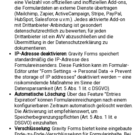
eine Vielzahl von offiziellen und inoffiziellen Add-ons,
die Formulardaten an externe Dienste übertragen
(Mailchimp, Zapier, ActiveCampaign, Stripe, PayPal,
HubSpot, Salesforce u.v.m.). Jedes aktivierte Add-on
mit Drittanbieter-Anbindung ist gesondert
datenschutzrechtlich zu bewerten; für jeden
Drittanbieter ist ein AVV abzuschließen und die
Übermittlung in der Datenschutzerklärung zu
dokumentieren.
IP-Adresse deaktivieren
: Gravity Forms speichert
standardmäßig die IP-Adresse des
Formulareinsenders. Diese Funktion kann im Formular-
Editor unter "Form Settings → Personal Data → Prevent
the storage of IP addresses" deaktiviert werden — eine
risikomindernde Maßnahme im Sinne der
Datensparsamkeit (Art. 5 Abs. 1 lit. c DSGVO).
Automatische Löschung
: Über das Feature "Entries
Expiration" können Formulareinreichungen nach einem
konfigurierbaren Zeitraum automatisch gelöscht werden.
Die Aktivierung ist empfehlenswert, um
Speicherbegrenzungspflichten (Art. 5 Abs. 1 lit. e
DSGVO) einzuhalten.
Verschlüsselung
: Gravity Forms bietet keine eingebaute
Ende-zu-Ende-Verschlüsselung für Formularinhalte. Bei