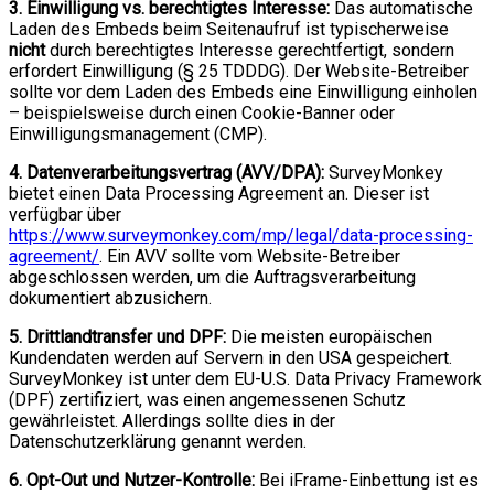
3. Einwilligung vs. berechtigtes Interesse:
Das automatische
Laden des Embeds beim Seitenaufruf ist typischerweise
nicht
durch berechtigtes Interesse gerechtfertigt, sondern
erfordert Einwilligung (§ 25 TDDDG). Der Website-Betreiber
sollte vor dem Laden des Embeds eine Einwilligung einholen
– beispielsweise durch einen Cookie-Banner oder
Einwilligungsmanagement (CMP).
4. Datenverarbeitungsvertrag (AVV/DPA):
SurveyMonkey
bietet einen Data Processing Agreement an. Dieser ist
verfügbar über
https://www.surveymonkey.com/mp/legal/data-processing-
agreement/
. Ein AVV sollte vom Website-Betreiber
abgeschlossen werden, um die Auftragsverarbeitung
dokumentiert abzusichern.
5. Drittlandtransfer und DPF:
Die meisten europäischen
Kundendaten werden auf Servern in den USA gespeichert.
SurveyMonkey ist unter dem EU-U.S. Data Privacy Framework
(DPF) zertifiziert, was einen angemessenen Schutz
gewährleistet. Allerdings sollte dies in der
Datenschutzerklärung genannt werden.
6. Opt-Out und Nutzer-Kontrolle:
Bei iFrame-Einbettung ist es