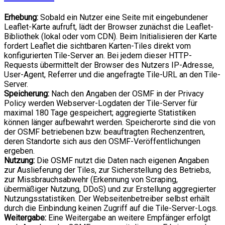
Erhebung:
Sobald ein Nutzer eine Seite mit eingebundener
Leaflet-Karte aufruft, lädt der Browser zunächst die Leaflet-
Bibliothek (lokal oder vom CDN). Beim Initialisieren der Karte
fordert Leaflet die sichtbaren Karten-Tiles direkt vom
konfigurierten Tile-Server an. Bei jedem dieser HTTP-
Requests übermittelt der Browser des Nutzers IP-Adresse,
User-Agent, Referrer und die angefragte Tile-URL an den Tile-
Server.
Speicherung:
Nach den Angaben der OSMF in der Privacy
Policy werden Webserver-Logdaten der Tile-Server für
maximal 180 Tage gespeichert; aggregierte Statistiken
können länger aufbewahrt werden. Speicherorte sind die von
der OSMF betriebenen bzw. beauftragten Rechenzentren,
deren Standorte sich aus den OSMF-Veröffentlichungen
ergeben.
Nutzung:
Die OSMF nutzt die Daten nach eigenen Angaben
zur Auslieferung der Tiles, zur Sicherstellung des Betriebs,
zur Missbrauchsabwehr (Erkennung von Scraping,
übermäßiger Nutzung, DDoS) und zur Erstellung aggregierter
Nutzungsstatistiken. Der Webseitenbetreiber selbst erhält
durch die Einbindung keinen Zugriff auf die Tile-Server-Logs.
Weitergabe:
Eine Weitergabe an weitere Empfänger erfolgt