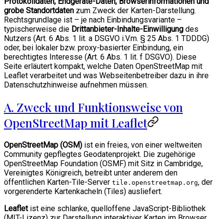
Protokolldaten, Endgeräte-Daten, Browserinformationen und
grobe Standortdaten
zum Zweck der Karten-Darstellung.
Rechtsgrundlage ist – je nach Einbindungsvariante –
typischerweise die
Drittanbieter-Inhalte-Einwilligung
des
Nutzers (Art. 6 Abs. 1 lit. a DSGVO i.V.m. § 25 Abs. 1 TDDDG)
oder, bei lokaler bzw. proxy-basierter Einbindung, ein
berechtigtes Interesse (Art. 6 Abs. 1 lit. f DSGVO). Diese
Seite erläutert kompakt, welche Daten OpenStreetMap mit
Leaflet verarbeitet und was Webseitenbetreiber dazu in ihre
Datenschutzhinweise aufnehmen müssen.
A. Zweck und Funktionsweise von
OpenStreetMap mit Leaflet
OpenStreetMap (OSM)
ist ein freies, von einer weltweiten
Community gepflegtes Geodatenprojekt. Die zugehörige
OpenStreetMap Foundation (OSMF) mit Sitz in Cambridge,
Vereinigtes Königreich, betreibt unter anderem den
öffentlichen Karten-Tile-Server
, der
tile.openstreetmap.org
vorgerenderte Kartenkacheln (Tiles) ausliefert.
Leaflet
ist eine schlanke, quelloffene JavaScript-Bibliothek
(MIT-Lizenz) zur Darstellung interaktiver Karten im Browser.