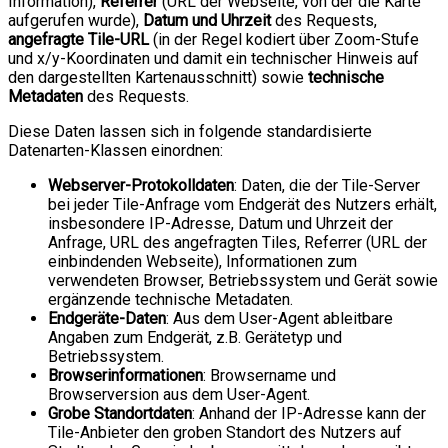
Information),
Referrer
(URL der Webseite, von der die Karte
aufgerufen wurde),
Datum und Uhrzeit
des Requests,
angefragte Tile-URL
(in der Regel kodiert über Zoom-Stufe
und x/y-Koordinaten und damit ein technischer Hinweis auf
den dargestellten Kartenausschnitt) sowie
technische
Metadaten
des Requests.
Diese Daten lassen sich in folgende standardisierte
Datenarten-Klassen einordnen:
Webserver-Protokolldaten
: Daten, die der Tile-Server
bei jeder Tile-Anfrage vom Endgerät des Nutzers erhält,
insbesondere IP-Adresse, Datum und Uhrzeit der
Anfrage, URL des angefragten Tiles, Referrer (URL der
einbindenden Webseite), Informationen zum
verwendeten Browser, Betriebssystem und Gerät sowie
ergänzende technische Metadaten.
Endgeräte-Daten
: Aus dem User-Agent ableitbare
Angaben zum Endgerät, z.B. Gerätetyp und
Betriebssystem.
Browserinformationen
: Browsername und
Browserversion aus dem User-Agent.
Grobe Standortdaten
: Anhand der IP-Adresse kann der
Tile-Anbieter den groben Standort des Nutzers auf