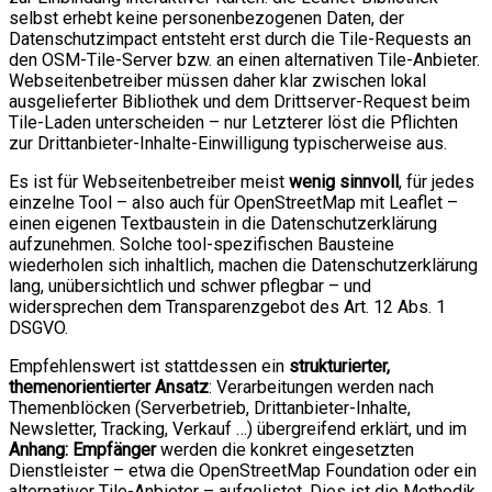
selbst erhebt keine personenbezogenen Daten, der
Datenschutzimpact entsteht erst durch die Tile-Requests an
den OSM-Tile-Server bzw. an einen alternativen Tile-Anbieter.
Webseitenbetreiber müssen daher klar zwischen lokal
ausgelieferter Bibliothek und dem Drittserver-Request beim
Tile-Laden unterscheiden – nur Letzterer löst die Pflichten
zur Drittanbieter-Inhalte-Einwilligung typischerweise aus.
Es ist für Webseitenbetreiber meist
wenig sinnvoll
, für jedes
einzelne Tool – also auch für OpenStreetMap mit Leaflet –
einen eigenen Textbaustein in die Datenschutzerklärung
aufzunehmen. Solche tool-spezifischen Bausteine
wiederholen sich inhaltlich, machen die Datenschutzerklärung
lang, unübersichtlich und schwer pflegbar – und
widersprechen dem Transparenzgebot des Art. 12 Abs. 1
DSGVO.
Empfehlenswert ist stattdessen ein
strukturierter,
themenorientierter Ansatz
: Verarbeitungen werden nach
Themenblöcken (Serverbetrieb, Drittanbieter-Inhalte,
Newsletter, Tracking, Verkauf …) übergreifend erklärt, und im
Anhang: Empfänger
werden die konkret eingesetzten
Dienstleister – etwa die OpenStreetMap Foundation oder ein
alternativer Tile-Anbieter – aufgelistet. Dies ist die Methodik