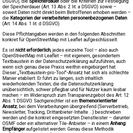
DSGVO), die
Speicherdauer
oder die Kriterien zur Festlegung
der Speicherdauer (Art. 13 Abs. 2 lit. a DSGVO) sowie –
soweit Daten nicht direkt beim Betroffenen erhoben werden –
die
Kategorien der verarbeiteten personenbezogenen Daten
(Art. 14 Abs. 1 lit. d DSGVO).
Diese Pflichtangaben werden in den folgenden Abschnitten
konkret für OpenStreetMap mit Leaflet aufgeschlüsselt.
Es ist
nicht erforderlich
, jedes einzelne Tool – also auch
OpenStreetMap mit Leaflet – mit eigenem, gesondertem
Textbaustein in der Datenschutzerklärung aufzuführen, auch
wenn sich genau diese Praxis weithin eingebürgert hat.
Dieser „Textbaustein-pro-Tool"-Ansatz hat sich als schlechte
Manier etabliert: Er führt zu langen, sich inhaltlich
wiederholenden Texten, die die Datenschutzerklärung
unübersichtlich, schwer pflegbar und für Nutzer kaum lesbar
machen – im Widerspruch zum Transparenzgebot des Art. 12
Abs. 1 DSGVO. Sachgerechter ist ein
themenorientierter
Ansatz
, bei dem Verarbeitungen übergreifend (Serverbetrieb,
Newsletter, Tracking, Drittanbieter-Inhalte …) beschrieben
werden und die konkret eingesetzten Dienstleister – darunter
OSMF oder ein alternativer Tile-Anbieter – in einem
Anhang:
Empfänger
aufgelistet werden. Genau diese Methodik