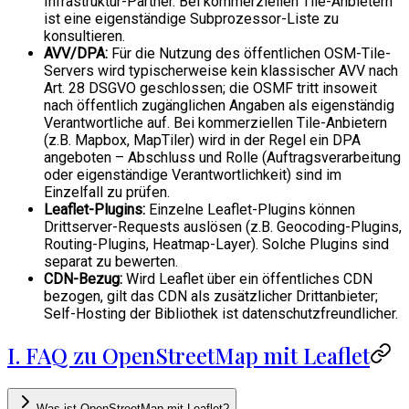
Infrastruktur-Partner. Bei kommerziellen Tile-Anbietern
ist eine eigenständige Subprozessor-Liste zu
konsultieren.
AVV/DPA:
Für die Nutzung des öffentlichen OSM-Tile-
Servers wird typischerweise kein klassischer AVV nach
Art. 28 DSGVO geschlossen; die OSMF tritt insoweit
nach öffentlich zugänglichen Angaben als eigenständig
Verantwortliche auf. Bei kommerziellen Tile-Anbietern
(z.B. Mapbox, MapTiler) wird in der Regel ein DPA
angeboten – Abschluss und Rolle (Auftragsverarbeitung
oder eigenständige Verantwortlichkeit) sind im
Einzelfall zu prüfen.
Leaflet-Plugins:
Einzelne Leaflet-Plugins können
Drittserver-Requests auslösen (z.B. Geocoding-Plugins,
Routing-Plugins, Heatmap-Layer). Solche Plugins sind
separat zu bewerten.
CDN-Bezug:
Wird Leaflet über ein öffentliches CDN
bezogen, gilt das CDN als zusätzlicher Drittanbieter;
Self-Hosting der Bibliothek ist datenschutzfreundlicher.
I. FAQ zu OpenStreetMap mit Leaflet
Was ist OpenStreetMap mit Leaflet?