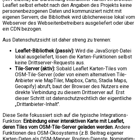
Leaflet selbst erhebt nach den Angaben des Projekts keine
personenbezogenen Daten und kommuniziert nicht mit
eigenen Servern; die Bibliothek wird üblicherweise lokal vom
Webserver des Webseitenbetreibers ausgeliefert oder über
ein CDN bezogen.
Aus Datenschutzsicht ist daher streng zu trennen:
Leaflet-Bibliothek (passiv):
Wird die JavaScript-Datei
lokal ausgeliefert, lösen die Karten-Funktionen selbst
keine Drittserver-Requests aus.
Tile-Server (aktiv):
Sobald Leaflet Karten-Tiles vom
OSM-Tile-Server (oder von einem alternativen Tile-
Anbieter wie MapTiler, Mapbox, Carto, Stadia Maps,
Geoapify) abruft, baut der Browser des Nutzers eine
direkte Verbindung zu diesem Drittserver auf. Erst
dieser Schritt ist datenschutzrechtlich der eigentliche
„Drittanbieter-Inhalt".
Diese Seite fokussiert sich auf die typische Integrations-
Funktion:
Einbindung einer interaktiven Karte mit Leaflet,
deren Tiles vom OSM-Tile-Server geladen werden.
Andere
Funktionen des OSM-Ökosystems (z.B. Beitrag eigener
Karten-Daten als OSM-Mapper, Routing-Dienste, Nominatim-