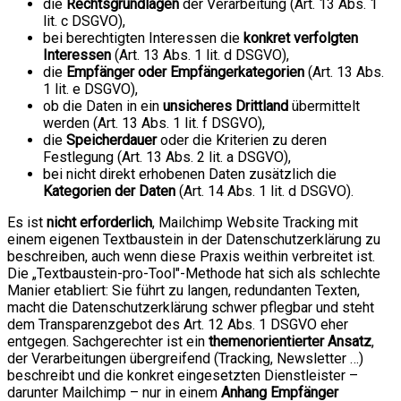
die
Rechtsgrundlagen
der Verarbeitung (Art. 13 Abs. 1
lit. c DSGVO),
bei berechtigten Interessen die
konkret verfolgten
Interessen
(Art. 13 Abs. 1 lit. d DSGVO),
die
Empfänger oder Empfängerkategorien
(Art. 13 Abs.
1 lit. e DSGVO),
ob die Daten in ein
unsicheres Drittland
übermittelt
werden (Art. 13 Abs. 1 lit. f DSGVO),
die
Speicherdauer
oder die Kriterien zu deren
Festlegung (Art. 13 Abs. 2 lit. a DSGVO),
bei nicht direkt erhobenen Daten zusätzlich die
Kategorien der Daten
(Art. 14 Abs. 1 lit. d DSGVO).
Es ist
nicht erforderlich
, Mailchimp Website Tracking mit
einem eigenen Textbaustein in der Datenschutzerklärung zu
beschreiben, auch wenn diese Praxis weithin verbreitet ist.
Die „Textbaustein-pro-Tool"-Methode hat sich als schlechte
Manier etabliert: Sie führt zu langen, redundanten Texten,
macht die Datenschutzerklärung schwer pflegbar und steht
dem Transparenzgebot des Art. 12 Abs. 1 DSGVO eher
entgegen. Sachgerechter ist ein
themenorientierter Ansatz
,
der Verarbeitungen übergreifend (Tracking, Newsletter …)
beschreibt und die konkret eingesetzten Dienstleister –
darunter Mailchimp – nur in einem
Anhang Empfänger