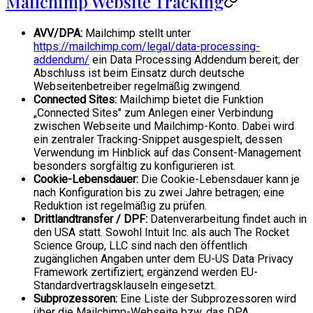
Mailchimp Website Tracking
AVV/DPA:
Mailchimp stellt unter
https://mailchimp.com/legal/data-processing-
addendum/
ein Data Processing Addendum bereit; der
Abschluss ist beim Einsatz durch deutsche
Webseitenbetreiber regelmäßig zwingend.
Connected Sites:
Mailchimp bietet die Funktion
„Connected Sites" zum Anlegen einer Verbindung
zwischen Webseite und Mailchimp-Konto. Dabei wird
ein zentraler Tracking-Snippet ausgespielt, dessen
Verwendung im Hinblick auf das Consent-Management
besonders sorgfältig zu konfigurieren ist.
Cookie-Lebensdauer:
Die Cookie-Lebensdauer kann je
nach Konfiguration bis zu zwei Jahre betragen; eine
Reduktion ist regelmäßig zu prüfen.
Drittlandtransfer / DPF:
Datenverarbeitung findet auch in
den USA statt. Sowohl Intuit Inc. als auch The Rocket
Science Group, LLC sind nach den öffentlich
zugänglichen Angaben unter dem EU-US Data Privacy
Framework zertifiziert; ergänzend werden EU-
Standardvertragsklauseln eingesetzt.
Subprozessoren:
Eine Liste der Subprozessoren wird
über die Mailchimp-Webseite bzw. das DPA