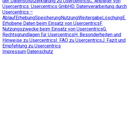
der Datenschutzerklärung zu Usercentrics
C. Anbieter von
Usercentrics: Usercentrics GmbH
D. Datenverarbeitung durch
Usercentrics –
Ablauf
Erhebung
Speicherung
Nutzung
Weitergabe
Löschung
E.
Erhobene Daten beim Einsatz von Usercentrics
F.
Nutzungszwecke beim Einsatz von Usercentrics
G.
Rechtsgrundlagen für Usercentrics
H. Besonderheiten und
Hinweise zu Usercentrics
I. FAQ zu Usercentrics
J. Fazit und
Empfehlung zu Usercentrics
Impressum
·
Datenschutz