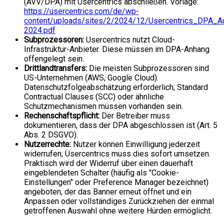
(AVV/DPA) mit Usercentrics abschließen. Vorlage:
https://usercentrics.com/de/wp-
content/uploads/sites/2/2024/12/Usercentrics_DPA_A
2024.pdf
Subprozessoren:
Usercentrics nutzt Cloud-
Infrastruktur-Anbieter. Diese müssen im DPA-Anhang
offengelegt sein.
Drittlandtransfers:
Die meisten Subprozessoren sind
US-Unternehmen (AWS, Google Cloud).
Datenschutzfolgeabschätzung erforderlich; Standard
Contractual Clauses (SCC) oder ähnliche
Schutzmechanismen müssen vorhanden sein.
Rechenschaftspflicht:
Der Betreiber muss
dokumentieren, dass der DPA abgeschlossen ist (Art. 5
Abs. 2 DSGVO).
Nutzerrechte:
Nutzer können Einwilligung jederzeit
widerrufen; Usercentrics muss dies sofort umsetzen.
Praktisch wird der Widerruf über einen dauerhaft
eingeblendeten Schalter (häufig als "Cookie-
Einstellungen" oder Preference Manager bezeichnet)
angeboten, der das Banner erneut öffnet und ein
Anpassen oder vollständiges Zurückziehen der einmal
getroffenen Auswahl ohne weitere Hürden ermöglicht.