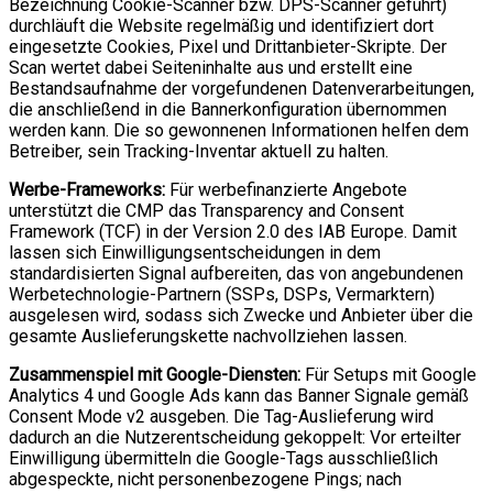
Bezeichnung Cookie-Scanner bzw. DPS-Scanner geführt)
durchläuft die Website regelmäßig und identifiziert dort
eingesetzte Cookies, Pixel und Drittanbieter-Skripte. Der
Scan wertet dabei Seiteninhalte aus und erstellt eine
Bestandsaufnahme der vorgefundenen Datenverarbeitungen,
die anschließend in die Bannerkonfiguration übernommen
werden kann. Die so gewonnenen Informationen helfen dem
Betreiber, sein Tracking-Inventar aktuell zu halten.
Werbe-Frameworks:
Für werbefinanzierte Angebote
unterstützt die CMP das Transparency and Consent
Framework (TCF) in der Version 2.0 des IAB Europe. Damit
lassen sich Einwilligungsentscheidungen in dem
standardisierten Signal aufbereiten, das von angebundenen
Werbetechnologie-Partnern (SSPs, DSPs, Vermarktern)
ausgelesen wird, sodass sich Zwecke und Anbieter über die
gesamte Auslieferungskette nachvollziehen lassen.
Zusammenspiel mit Google-Diensten:
Für Setups mit Google
Analytics 4 und Google Ads kann das Banner Signale gemäß
Consent Mode v2 ausgeben. Die Tag-Auslieferung wird
dadurch an die Nutzerentscheidung gekoppelt: Vor erteilter
Einwilligung übermitteln die Google-Tags ausschließlich
abgespeckte, nicht personenbezogene Pings; nach