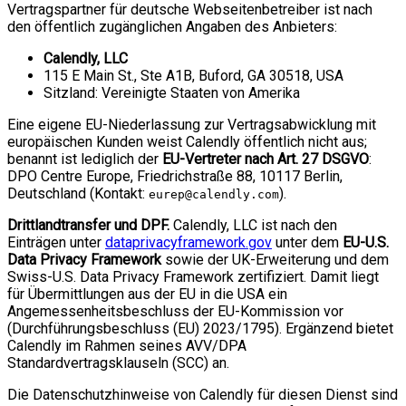
Vertragspartner für deutsche Webseitenbetreiber ist nach
den öffentlich zugänglichen Angaben des Anbieters:
Calendly, LLC
115 E Main St., Ste A1B, Buford, GA 30518, USA
Sitzland: Vereinigte Staaten von Amerika
Eine eigene EU-Niederlassung zur Vertragsabwicklung mit
europäischen Kunden weist Calendly öffentlich nicht aus;
benannt ist lediglich der
EU-Vertreter nach Art. 27 DSGVO
:
DPO Centre Europe, Friedrichstraße 88, 10117 Berlin,
Deutschland (Kontakt:
).
eurep@calendly.com
Drittlandtransfer und DPF.
Calendly, LLC ist nach den
Einträgen unter
dataprivacyframework.gov
unter dem
EU-U.S.
Data Privacy Framework
sowie der UK-Erweiterung und dem
Swiss-U.S. Data Privacy Framework zertifiziert. Damit liegt
für Übermittlungen aus der EU in die USA ein
Angemessenheitsbeschluss der EU-Kommission vor
(Durchführungsbeschluss (EU) 2023/1795). Ergänzend bietet
Calendly im Rahmen seines AVV/DPA
Standardvertragsklauseln (SCC) an.
Die Datenschutzhinweise von Calendly für diesen Dienst sind