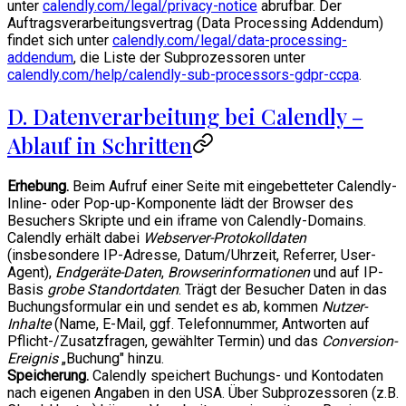
unter
calendly.com/legal/privacy-notice
abrufbar. Der
Auftragsverarbeitungsvertrag (Data Processing Addendum)
findet sich unter
calendly.com/legal/data-processing-
addendum
, die Liste der Subprozessoren unter
calendly.com/help/calendly-sub-processors-gdpr-ccpa
.
D. Datenverarbeitung bei Calendly –
Ablauf in Schritten
Erhebung.
Beim Aufruf einer Seite mit eingebetteter Calendly-
Inline- oder Pop-up-Komponente lädt der Browser des
Besuchers Skripte und ein iframe von Calendly-Domains.
Calendly erhält dabei
Webserver-Protokolldaten
(insbesondere IP-Adresse, Datum/Uhrzeit, Referrer, User-
Agent),
Endgeräte-Daten
,
Browserinformationen
und auf IP-
Basis
grobe Standortdaten
. Trägt der Besucher Daten in das
Buchungsformular ein und sendet es ab, kommen
Nutzer-
Inhalte
(Name, E-Mail, ggf. Telefonnummer, Antworten auf
Pflicht-/Zusatzfragen, gewählter Termin) und das
Conversion-
Ereignis
„Buchung" hinzu.
Speicherung.
Calendly speichert Buchungs- und Kontodaten
nach eigenen Angaben in den USA. Über Subprozessoren (z.B.