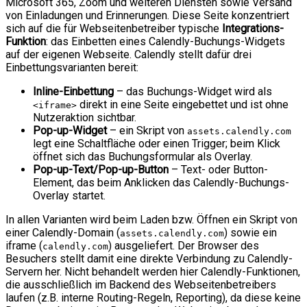
Microsoft 365, Zoom und weiteren Diensten sowie Versand
von Einladungen und Erinnerungen. Diese Seite konzentriert
sich auf die für Webseitenbetreiber typische
Integrations-
Funktion
: das Einbetten eines Calendly-Buchungs-Widgets
auf der eigenen Webseite. Calendly stellt dafür drei
Einbettungsvarianten bereit:
Inline-Einbettung
– das Buchungs-Widget wird als
direkt in eine Seite eingebettet und ist ohne
<iframe>
Nutzeraktion sichtbar.
Pop-up-Widget
– ein Skript von
assets.calendly.com
legt eine Schaltfläche oder einen Trigger; beim Klick
öffnet sich das Buchungsformular als Overlay.
Pop-up-Text/Pop-up-Button
– Text- oder Button-
Element, das beim Anklicken das Calendly-Buchungs-
Overlay startet.
In allen Varianten wird beim Laden bzw. Öffnen ein Skript von
einer Calendly-Domain (
) sowie ein
assets.calendly.com
iframe (
) ausgeliefert. Der Browser des
calendly.com
Besuchers stellt damit eine direkte Verbindung zu Calendly-
Servern her. Nicht behandelt werden hier Calendly-Funktionen,
die ausschließlich im Backend des Webseitenbetreibers
laufen (z.B. interne Routing-Regeln, Reporting), da diese keine