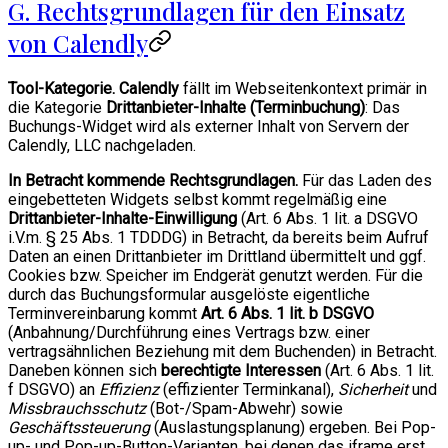
G. Rechtsgrundlagen für den Einsatz
von Calendly
Tool-Kategorie.
Calendly
fällt im Webseitenkontext primär in
die Kategorie
Drittanbieter-Inhalte (Terminbuchung)
: Das
Buchungs-Widget wird als externer Inhalt von Servern der
Calendly, LLC nachgeladen.
In Betracht kommende Rechtsgrundlagen.
Für das Laden des
eingebetteten Widgets selbst kommt regelmäßig eine
Drittanbieter-Inhalte-Einwilligung
(Art. 6 Abs. 1 lit. a DSGVO
i.V.m. § 25 Abs. 1 TDDDG) in Betracht, da bereits beim Aufruf
Daten an einen Drittanbieter im Drittland übermittelt und ggf.
Cookies bzw. Speicher im Endgerät genutzt werden. Für die
durch das Buchungsformular ausgelöste eigentliche
Terminvereinbarung kommt
Art. 6 Abs. 1 lit. b DSGVO
(Anbahnung/Durchführung eines Vertrags bzw. einer
vertragsähnlichen Beziehung mit dem Buchenden) in Betracht.
Daneben können sich
berechtigte Interessen
(Art. 6 Abs. 1 lit.
f DSGVO) an
Effizienz
(effizienter Terminkanal),
Sicherheit
und
Missbrauchsschutz
(Bot-/Spam-Abwehr) sowie
Geschäftssteuerung
(Auslastungsplanung) ergeben. Bei Pop-
up- und Pop-up-Button-Varianten, bei denen das iframe erst