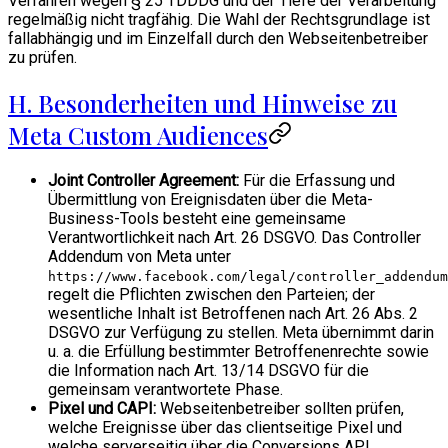
Verfahren wegen § 25 TDDDG und der Tiefe der Verarbeitung
regelmäßig nicht tragfähig. Die Wahl der Rechtsgrundlage ist
fallabhängig und im Einzelfall durch den Webseitenbetreiber
zu prüfen.
H. Besonderheiten und Hinweise zu
Meta Custom Audiences
Joint Controller Agreement:
Für die Erfassung und
Übermittlung von Ereignisdaten über die Meta-
Business-Tools besteht eine gemeinsame
Verantwortlichkeit nach Art. 26 DSGVO. Das Controller
Addendum von Meta unter
https://www.facebook.com/legal/controller_addendum
regelt die Pflichten zwischen den Parteien; der
wesentliche Inhalt ist Betroffenen nach Art. 26 Abs. 2
DSGVO zur Verfügung zu stellen. Meta übernimmt darin
u. a. die Erfüllung bestimmter Betroffenenrechte sowie
die Information nach Art. 13/14 DSGVO für die
gemeinsam verantwortete Phase.
Pixel und CAPI:
Webseitenbetreiber sollten prüfen,
welche Ereignisse über das clientseitige Pixel und
welche serverseitig über die Conversions API