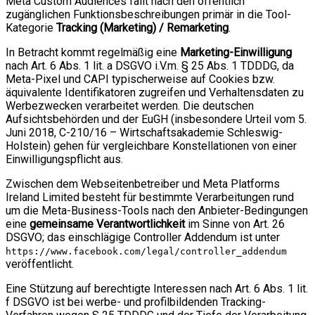
Meta Custom Audiences fällt nach den öffentlich
zugänglichen Funktionsbeschreibungen primär in die Tool-
Kategorie
Tracking (Marketing) / Remarketing
.
In Betracht kommt regelmäßig eine
Marketing-Einwilligung
nach Art. 6 Abs. 1 lit. a DSGVO i.V.m. § 25 Abs. 1 TDDDG, da
Meta-Pixel und CAPI typischerweise auf Cookies bzw.
äquivalente Identifikatoren zugreifen und Verhaltensdaten zu
Werbezwecken verarbeitet werden. Die deutschen
Aufsichtsbehörden und der EuGH (insbesondere Urteil vom 5.
Juni 2018, C-210/16 – Wirtschaftsakademie Schleswig-
Holstein) gehen für vergleichbare Konstellationen von einer
Einwilligungspflicht aus.
Zwischen dem Webseitenbetreiber und Meta Platforms
Ireland Limited besteht für bestimmte Verarbeitungen rund
um die Meta-Business-Tools nach den Anbieter-Bedingungen
eine
gemeinsame Verantwortlichkeit
im Sinne von Art. 26
DSGVO; das einschlägige Controller Addendum ist unter
https://www.facebook.com/legal/controller_addendum
veröffentlicht.
Eine Stützung auf berechtigte Interessen nach Art. 6 Abs. 1 lit.
f DSGVO ist bei werbe- und profilbildenden Tracking-