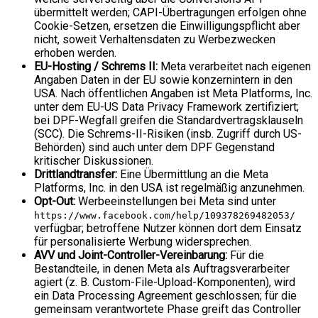
übermittelt werden; CAPI-Übertragungen erfolgen ohne
Cookie-Setzen, ersetzen die Einwilligungspflicht aber
nicht, soweit Verhaltensdaten zu Werbezwecken
erhoben werden.
EU-Hosting / Schrems II:
Meta verarbeitet nach eigenen
Angaben Daten in der EU sowie konzernintern in den
USA. Nach öffentlichen Angaben ist Meta Platforms, Inc.
unter dem EU-US Data Privacy Framework zertifiziert;
bei DPF-Wegfall greifen die Standardvertragsklauseln
(SCC). Die Schrems-II-Risiken (insb. Zugriff durch US-
Behörden) sind auch unter dem DPF Gegenstand
kritischer Diskussionen.
Drittlandtransfer:
Eine Übermittlung an die Meta
Platforms, Inc. in den USA ist regelmäßig anzunehmen.
Opt-Out:
Werbeeinstellungen bei Meta sind unter
https://www.facebook.com/help/109378269482053/
verfügbar; betroffene Nutzer können dort dem Einsatz
für personalisierte Werbung widersprechen.
AVV und Joint-Controller-Vereinbarung:
Für die
Bestandteile, in denen Meta als Auftragsverarbeiter
agiert (z. B. Custom-File-Upload-Komponenten), wird
ein Data Processing Agreement geschlossen; für die
gemeinsam verantwortete Phase greift das Controller