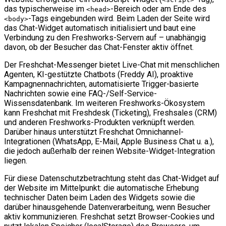
das typischerweise im
-Bereich oder am Ende des
<head>
-Tags eingebunden wird. Beim Laden der Seite wird
<body>
das Chat-Widget automatisch initialisiert und baut eine
Verbindung zu den Freshworks-Servern auf – unabhängig
davon, ob der Besucher das Chat-Fenster aktiv öffnet.
Der Freshchat-Messenger bietet Live-Chat mit menschlichen
Agenten, KI-gestützte Chatbots (Freddy AI), proaktive
Kampagnennachrichten, automatisierte Trigger-basierte
Nachrichten sowie eine FAQ-/Self-Service-
Wissensdatenbank. Im weiteren Freshworks-Ökosystem
kann Freshchat mit Freshdesk (Ticketing), Freshsales (CRM)
und anderen Freshworks-Produkten verknüpft werden.
Darüber hinaus unterstützt Freshchat Omnichannel-
Integrationen (WhatsApp, E-Mail, Apple Business Chat u. a.),
die jedoch außerhalb der reinen Website-Widget-Integration
liegen.
Für diese Datenschutzbetrachtung steht das Chat-Widget auf
der Website im Mittelpunkt: die automatische Erhebung
technischer Daten beim Laden des Widgets sowie die
darüber hinausgehende Datenverarbeitung, wenn Besucher
aktiv kommunizieren. Freshchat setzt Browser-Cookies und