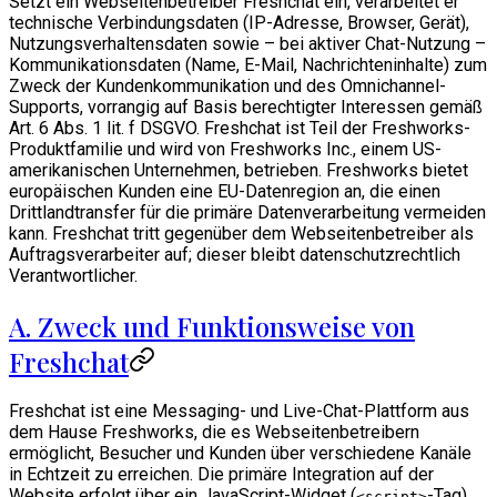
Setzt ein Webseitenbetreiber Freshchat ein, verarbeitet er
technische Verbindungsdaten (IP-Adresse, Browser, Gerät),
Nutzungsverhaltensdaten sowie – bei aktiver Chat-Nutzung –
Kommunikationsdaten (Name, E-Mail, Nachrichteninhalte) zum
Zweck der Kundenkommunikation und des Omnichannel-
Supports, vorrangig auf Basis berechtigter Interessen gemäß
Art. 6 Abs. 1 lit. f DSGVO. Freshchat ist Teil der Freshworks-
Produktfamilie und wird von Freshworks Inc., einem US-
amerikanischen Unternehmen, betrieben. Freshworks bietet
europäischen Kunden eine EU-Datenregion an, die einen
Drittlandtransfer für die primäre Datenverarbeitung vermeiden
kann. Freshchat tritt gegenüber dem Webseitenbetreiber als
Auftragsverarbeiter auf; dieser bleibt datenschutzrechtlich
Verantwortlicher.
A. Zweck und Funktionsweise von
Freshchat
Freshchat ist eine Messaging- und Live-Chat-Plattform aus
dem Hause Freshworks, die es Webseitenbetreibern
ermöglicht, Besucher und Kunden über verschiedene Kanäle
in Echtzeit zu erreichen. Die primäre Integration auf der
Website erfolgt über ein JavaScript-Widget (
-Tag),
<script>