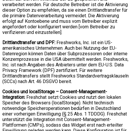
verarbeitet werden. Für deutsche Betreiber ist die Aktivierung
dieser Option zu empfehlen, da sie einen Drittlandtransfer für
die primäre Datenverarbeitung vermeidet. Die Aktivierung
erfolgt auf Kontoebene und muss vom Betreiber explizit
angefordert oder konfiguriert werden [vom Betreiber zu
verifizieren und einzustellen].
Drittlandtransfer und DPF:
Freshworks, Inc. ist ein US-
amerikanisches Unternehmen. Auch bei Nutzung der EU-
Datenregion können Daten über Subprozessoren oder interne
Konzernprozesse in die USA übermittelt werden. Freshworks,
Inc. ist nach Angaben des Anbieters unter dem EU-U.S. Data
Privacy Framework (DPF) zertifiziert. Für weitere
Drittlandtransfers stellt Freshworks Standardvertragsklauseln
(SCCs) nach Art. 46 DSGVO bereit.
Cookies und localStorage – Consent-Management-
Integration:
Freshchat setzt Cookies und nutzt den lokalen
Speicher des Browsers (localStorage). Nicht technisch
notwendige Speicheroperationen bedürfen in Deutschland
einer vorherigen Einwilligung (§ 25 Abs. 1 TDDDG). Freshchat
unterstützt die Integration mit Consent-Management-
Plattformen (CMPs), sodass das Widget erst nach erteilter
Einwilligung geladen werden kann. Diese Konfiguration ist für