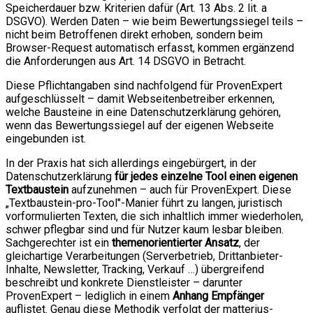
Speicherdauer bzw. Kriterien dafür (Art. 13 Abs. 2 lit. a
DSGVO). Werden Daten – wie beim Bewertungssiegel teils –
nicht beim Betroffenen direkt erhoben, sondern beim
Browser-Request automatisch erfasst, kommen ergänzend
die Anforderungen aus Art. 14 DSGVO in Betracht.
Diese Pflichtangaben sind nachfolgend für ProvenExpert
aufgeschlüsselt – damit Webseitenbetreiber erkennen,
welche Bausteine in eine Datenschutzerklärung gehören,
wenn das Bewertungssiegel auf der eigenen Webseite
eingebunden ist.
In der Praxis hat sich allerdings eingebürgert, in der
Datenschutzerklärung
für jedes einzelne Tool einen eigenen
Textbaustein
aufzunehmen – auch für ProvenExpert. Diese
„Textbaustein-pro-Tool"-Manier führt zu langen, juristisch
vorformulierten Texten, die sich inhaltlich immer wiederholen,
schwer pflegbar sind und für Nutzer kaum lesbar bleiben.
Sachgerechter ist ein
themenorientierter Ansatz
, der
gleichartige Verarbeitungen (Serverbetrieb, Drittanbieter-
Inhalte, Newsletter, Tracking, Verkauf …) übergreifend
beschreibt und konkrete Dienstleister – darunter
ProvenExpert – lediglich in einem
Anhang Empfänger
auflistet. Genau diese Methodik verfolgt der matterius-