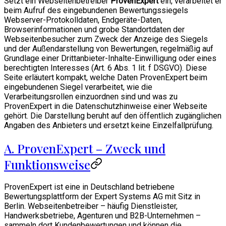
Setzt ein Webseitenbetreiber
ProvenExpert
ein, verarbeitet er
beim Aufruf des eingebundenen Bewertungssiegels
Webserver-Protokolldaten, Endgeräte-Daten,
Browserinformationen und grobe Standortdaten der
Webseitenbesucher zum Zweck der Anzeige des Siegels
und der Außendarstellung von Bewertungen, regelmäßig auf
Grundlage einer Drittanbieter-Inhalte-Einwilligung oder eines
berechtigten Interesses (Art. 6 Abs. 1 lit. f DSGVO). Diese
Seite erläutert kompakt, welche Daten ProvenExpert beim
eingebundenen Siegel verarbeitet, wie die
Verarbeitungsrollen einzuordnen sind und was zu
ProvenExpert in die Datenschutzhinweise einer Webseite
gehört. Die Darstellung beruht auf den öffentlich zugänglichen
Angaben des Anbieters und ersetzt keine Einzelfallprüfung.
A. ProvenExpert – Zweck und
Funktionsweise
ProvenExpert ist eine in Deutschland betriebene
Bewertungsplattform der Expert Systems AG mit Sitz in
Berlin. Webseitenbetreiber – häufig Dienstleister,
Handwerksbetriebe, Agenturen und B2B-Unternehmen –
sammeln dort Kundenbewertungen und können die