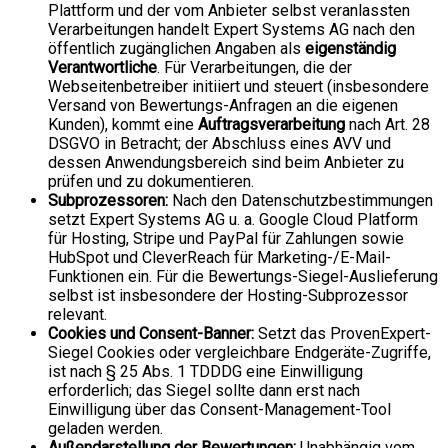
Plattform und der vom Anbieter selbst veranlassten
Verarbeitungen handelt Expert Systems AG nach den
öffentlich zugänglichen Angaben als
eigenständig
Verantwortliche
. Für Verarbeitungen, die der
Webseitenbetreiber initiiert und steuert (insbesondere
Versand von Bewertungs-Anfragen an die eigenen
Kunden), kommt eine
Auftragsverarbeitung
nach Art. 28
DSGVO in Betracht; der Abschluss eines AVV und
dessen Anwendungsbereich sind beim Anbieter zu
prüfen und zu dokumentieren.
Subprozessoren:
Nach den Datenschutzbestimmungen
setzt Expert Systems AG u. a. Google Cloud Platform
für Hosting, Stripe und PayPal für Zahlungen sowie
HubSpot und CleverReach für Marketing-/E-Mail-
Funktionen ein. Für die Bewertungs-Siegel-Auslieferung
selbst ist insbesondere der Hosting-Subprozessor
relevant.
Cookies und Consent-Banner:
Setzt das ProvenExpert-
Siegel Cookies oder vergleichbare Endgeräte-Zugriffe,
ist nach § 25 Abs. 1 TDDDG eine Einwilligung
erforderlich; das Siegel sollte dann erst nach
Einwilligung über das Consent-Management-Tool
geladen werden.
Außendarstellung der Bewertungen:
Unabhängig vom