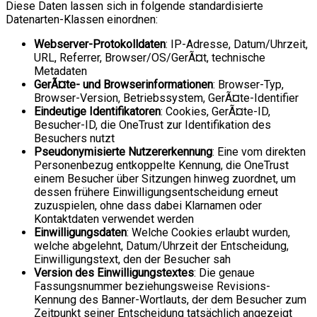
Diese Daten lassen sich in folgende standardisierte
Datenarten-Klassen einordnen:
Webserver-Protokolldaten
: IP-Adresse, Datum/Uhrzeit,
URL, Referrer, Browser/OS/GerÃ¤t, technische
Metadaten
GerÃ¤te- und Browserinformationen
: Browser-Typ,
Browser-Version, Betriebssystem, GerÃ¤te-Identifier
Eindeutige Identifikatoren
: Cookies, GerÃ¤te-ID,
Besucher-ID, die OneTrust zur Identifikation des
Besuchers nutzt
Pseudonymisierte Nutzererkennung
: Eine vom direkten
Personenbezug entkoppelte Kennung, die OneTrust
einem Besucher über Sitzungen hinweg zuordnet, um
dessen frühere Einwilligungsentscheidung erneut
zuzuspielen, ohne dass dabei Klarnamen oder
Kontaktdaten verwendet werden
Einwilligungsdaten
: Welche Cookies erlaubt wurden,
welche abgelehnt, Datum/Uhrzeit der Entscheidung,
Einwilligungstext, den der Besucher sah
Version des Einwilligungstextes
: Die genaue
Fassungsnummer beziehungsweise Revisions-
Kennung des Banner-Wortlauts, der dem Besucher zum
Zeitpunkt seiner Entscheidung tatsächlich angezeigt