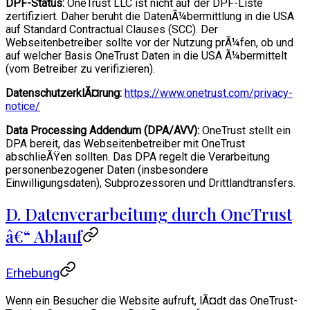
DPF-Status:
OneTrust LLC ist nicht auf der DPF-Liste
zertifiziert. Daher beruht die DatenÃ¼bermittlung in die USA
auf Standard Contractual Clauses (SCC). Der
Webseitenbetreiber sollte vor der Nutzung prÃ¼fen, ob und
auf welcher Basis OneTrust Daten in die USA Ã¼bermittelt
(vom Betreiber zu verifizieren).
DatenschutzerklÃ¤rung:
https://www.onetrust.com/privacy-
notice/
Data Processing Addendum (DPA/AVV):
OneTrust stellt ein
DPA bereit, das Webseitenbetreiber mit OneTrust
abschlieÃŸen sollten. Das DPA regelt die Verarbeitung
personenbezogener Daten (insbesondere
Einwilligungsdaten), Subprozessoren und Drittlandtransfers.
D. Datenverarbeitung durch OneTrust
â€“ Ablauf
Erhebung
Wenn ein Besucher die Website aufruft, lÃ¤dt das OneTrust-