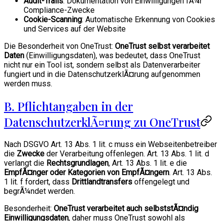
Audit-Trails
: Dokumentation von Einwilligungen fÃ¼r
Compliance-Zwecke
Cookie-Scanning
: Automatische Erkennung von Cookies
und Services auf der Website
Die Besonderheit von OneTrust:
OneTrust selbst verarbeitet
Daten
(Einwilligungsdaten), was bedeutet, dass OneTrust
nicht nur ein Tool ist, sondern selbst als Datenverarbeiter
fungiert und in die DatenschutzerklÃ¤rung aufgenommen
werden muss.
B. Pflichtangaben in der
DatenschutzerklÃ¤rung zu OneTrust
Nach DSGVO Art. 13 Abs. 1 lit. c muss ein Webseitenbetreiber
die
Zwecke
der Verarbeitung offenlegen. Art. 13 Abs. 1 lit. d
verlangt die
Rechtsgrundlagen
, Art. 13 Abs. 1 lit. e die
EmpfÃ¤nger oder Kategorien von EmpfÃ¤ngern
. Art. 13 Abs.
1 lit. f fordert, dass
Drittlandtransfers
offengelegt und
begrÃ¼ndet werden.
Besonderheit:
OneTrust verarbeitet auch selbststÃ¤ndig
Einwilligungsdaten
, daher muss OneTrust sowohl als