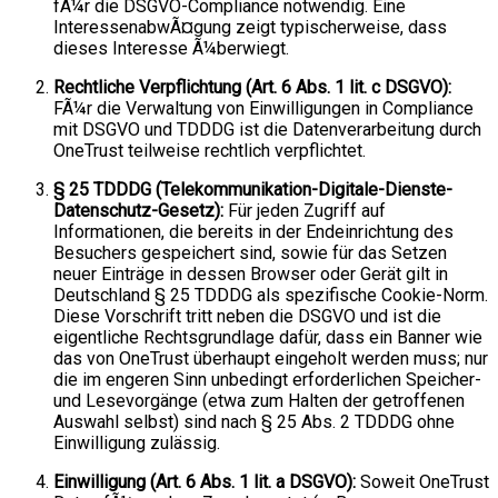
fÃ¼r die DSGVO-Compliance notwendig. Eine
InteressenabwÃ¤gung zeigt typischerweise, dass
dieses Interesse Ã¼berwiegt.
Rechtliche Verpflichtung (Art. 6 Abs. 1 lit. c DSGVO):
FÃ¼r die Verwaltung von Einwilligungen in Compliance
mit DSGVO und TDDDG ist die Datenverarbeitung durch
OneTrust teilweise rechtlich verpflichtet.
§ 25 TDDDG (Telekommunikation-Digitale-Dienste-
Datenschutz-Gesetz):
Für jeden Zugriff auf
Informationen, die bereits in der Endeinrichtung des
Besuchers gespeichert sind, sowie für das Setzen
neuer Einträge in dessen Browser oder Gerät gilt in
Deutschland § 25 TDDDG als spezifische Cookie-Norm.
Diese Vorschrift tritt neben die DSGVO und ist die
eigentliche Rechtsgrundlage dafür, dass ein Banner wie
das von OneTrust überhaupt eingeholt werden muss; nur
die im engeren Sinn unbedingt erforderlichen Speicher-
und Lesevorgänge (etwa zum Halten der getroffenen
Auswahl selbst) sind nach § 25 Abs. 2 TDDDG ohne
Einwilligung zulässig.
Einwilligung (Art. 6 Abs. 1 lit. a DSGVO):
Soweit OneTrust