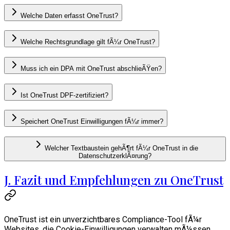
Welche Daten erfasst OneTrust?
Welche Rechtsgrundlage gilt fÃ¼r OneTrust?
Muss ich ein DPA mit OneTrust abschlieÃŸen?
Ist OneTrust DPF-zertifiziert?
Speichert OneTrust Einwilligungen fÃ¼r immer?
Welcher Textbaustein gehÃ¶rt fÃ¼r OneTrust in die
DatenschutzerklÃ¤rung?
J. Fazit und Empfehlungen zu OneTrust
OneTrust ist ein unverzichtbares Compliance-Tool fÃ¼r
Websites, die Cookie-Einwilligungen verwalten mÃ¼ssen.