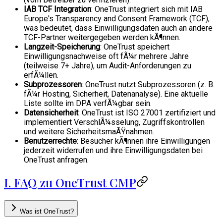
IAB TCF Integration
: OneTrust integriert sich mit IAB
Europe's Transparency and Consent Framework (TCF),
was bedeutet, dass Einwilligungsdaten auch an andere
TCF-Partner weitergegeben werden kÃ¶nnen.
Langzeit-Speicherung
: OneTrust speichert
Einwilligungsnachweise oft fÃ¼r mehrere Jahre
(teilweise 7+ Jahre), um Audit-Anforderungen zu
erfÃ¼llen.
Subprozessoren
: OneTrust nutzt Subprozessoren (z. B.
fÃ¼r Hosting, Sicherheit, Datenanalyse). Eine aktuelle
Liste sollte im DPA verfÃ¼gbar sein.
Datensicherheit
: OneTrust ist ISO 27001 zertifiziert und
implementiert VerschlÃ¼sselung, Zugriffskontrollen
und weitere SicherheitsmaÃŸnahmen.
Benutzerrechte
: Besucher kÃ¶nnen ihre Einwilligungen
jederzeit widerrufen und ihre Einwilligungsdaten bei
OneTrust anfragen.
I. FAQ zu OneTrust CMP
Was ist OneTrust?