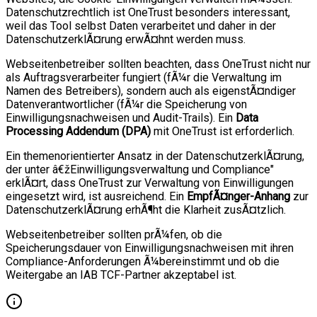
Datenschutzrechtlich ist OneTrust besonders interessant,
weil das Tool selbst Daten verarbeitet und daher in der
DatenschutzerklÃ¤rung erwÃ¤hnt werden muss.
Webseitenbetreiber sollten beachten, dass OneTrust nicht nur
als Auftragsverarbeiter fungiert (fÃ¼r die Verwaltung im
Namen des Betreibers), sondern auch als eigenstÃ¤ndiger
Datenverantwortlicher (fÃ¼r die Speicherung von
Einwilligungsnachweisen und Audit-Trails). Ein
Data
Processing Addendum (DPA)
mit OneTrust ist erforderlich.
Ein themenorientierter Ansatz in der DatenschutzerklÃ¤rung,
der unter â€žEinwilligungsverwaltung und Compliance"
erklÃ¤rt, dass OneTrust zur Verwaltung von Einwilligungen
eingesetzt wird, ist ausreichend. Ein
EmpfÃ¤nger-Anhang
zur
DatenschutzerklÃ¤rung erhÃ¶ht die Klarheit zusÃ¤tzlich.
Webseitenbetreiber sollten prÃ¼fen, ob die
Speicherungsdauer von Einwilligungsnachweisen mit ihren
Compliance-Anforderungen Ã¼bereinstimmt und ob die
Weitergabe an IAB TCF-Partner akzeptabel ist.