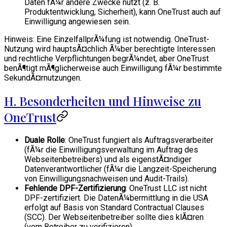
Daten fÃ¼r andere Zwecke nutzt (z. B.
Produktentwicklung, Sicherheit), kann OneTrust auch auf
Einwilligung angewiesen sein.
Hinweis: Eine EinzelfallprÃ¼fung ist notwendig. OneTrust-
Nutzung wird hauptsÃ¤chlich Ã¼ber berechtigte Interessen
und rechtliche Verpflichtungen begrÃ¼ndet, aber OneTrust
benÃ¶tigt mÃ¶glicherweise auch Einwilligung fÃ¼r bestimmte
SekundÃ¤rnutzungen.
H. Besonderheiten und Hinweise zu
OneTrust
Duale Rolle
: OneTrust fungiert als Auftragsverarbeiter
(fÃ¼r die Einwilligungsverwaltung im Auftrag des
Webseitenbetreibers) und als eigenstÃ¤ndiger
Datenverantwortlicher (fÃ¼r die Langzeit-Speicherung
von Einwilligungsnachweisen und Audit-Trails).
Fehlende DPF-Zertifizierung
: OneTrust LLC ist nicht
DPF-zertifiziert. Die DatenÃ¼bermittlung in die USA
erfolgt auf Basis von Standard Contractual Clauses
(SCC). Der Webseitenbetreiber sollte dies klÃ¤ren
(vom Betreiber zu verifizieren).