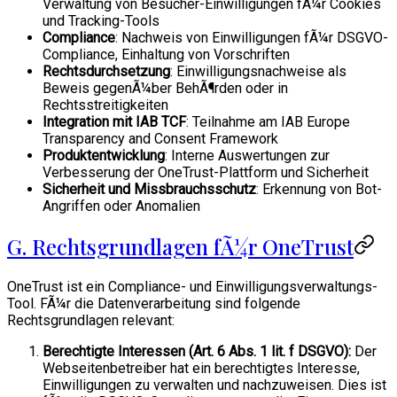
Verwaltung von Besucher-Einwilligungen fÃ¼r Cookies
und Tracking-Tools
Compliance
: Nachweis von Einwilligungen fÃ¼r DSGVO-
Compliance, Einhaltung von Vorschriften
Rechtsdurchsetzung
: Einwilligungsnachweise als
Beweis gegenÃ¼ber BehÃ¶rden oder in
Rechtsstreitigkeiten
Integration mit IAB TCF
: Teilnahme am IAB Europe
Transparency and Consent Framework
Produktentwicklung
: Interne Auswertungen zur
Verbesserung der OneTrust-Plattform und Sicherheit
Sicherheit und Missbrauchsschutz
: Erkennung von Bot-
Angriffen oder Anomalien
G. Rechtsgrundlagen fÃ¼r OneTrust
OneTrust ist ein Compliance- und Einwilligungsverwaltungs-
Tool. FÃ¼r die Datenverarbeitung sind folgende
Rechtsgrundlagen relevant:
Berechtigte Interessen (Art. 6 Abs. 1 lit. f DSGVO):
Der
Webseitenbetreiber hat ein berechtigtes Interesse,
Einwilligungen zu verwalten und nachzuweisen. Dies ist