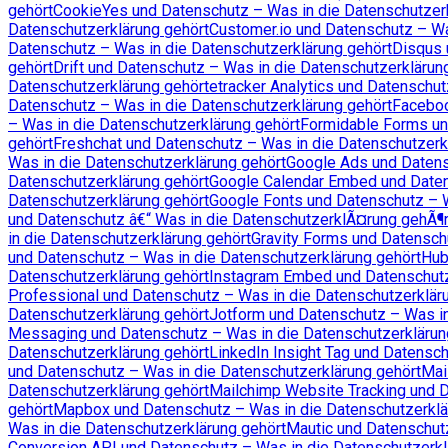
gehört
CookieYes und Datenschutz – Was in die Datenschutzer
Datenschutzerklärung gehört
Customer.io und Datenschutz – Wa
Datenschutz – Was in die Datenschutzerklärung gehört
Disqus 
gehört
Drift und Datenschutz – Was in die Datenschutzerklärun
Datenschutzerklärung gehört
etracker Analytics und Datenschut
Datenschutz – Was in die Datenschutzerklärung gehört
Faceboo
– Was in die Datenschutzerklärung gehört
Formidable Forms un
gehört
Freshchat und Datenschutz – Was in die Datenschutzerk
Was in die Datenschutzerklärung gehört
Google Ads und Datens
Datenschutzerklärung gehört
Google Calendar Embed und Daten
Datenschutzerklärung gehört
Google Fonts und Datenschutz – W
und Datenschutz â€“ Was in die DatenschutzerklÃ¤rung gehÃ¶r
in die Datenschutzerklärung gehört
Gravity Forms und Datensch
und Datenschutz – Was in die Datenschutzerklärung gehört
Hub
Datenschutzerklärung gehört
Instagram Embed und Datenschutz
Professional und Datenschutz – Was in die Datenschutzerklär
Datenschutzerklärung gehört
Jotform und Datenschutz – Was in
Messaging und Datenschutz – Was in die Datenschutzerklärun
Datenschutzerklärung gehört
LinkedIn Insight Tag und Datensc
und Datenschutz – Was in die Datenschutzerklärung gehört
Mai
Datenschutzerklärung gehört
Mailchimp Website Tracking und D
gehört
Mapbox und Datenschutz – Was in die Datenschutzerklä
Was in die Datenschutzerklärung gehört
Mautic und Datenschut
Conversion API und Datenschutz – Was in die Datenschutzerkl