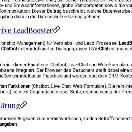
e- und Browserinformationen, grobe Standortdaten sowie die v
Kommunikation. Dieser Beitrag beschreibt, welche Datenverarbe
gaben dazu in die Datenschutzerklärung gehören.
rive LeadBooster
tionship-Management) für Vertriebs- und Lead-Prozesse.
LeadB
n
Chatbot
mit vordefinierten Dialogen, einen
Live-Chat
mit mensch
dreier dieser Bausteine: Chatbot, Live-Chat und Web-Formulare 
seite integriert. Der Browser des Besuchers stellt dabei eine 
 fließen unmittelbar an Pipedrive und werden dort dem CRM-Kon
ten Funktionen
(Chatbot, Live-Chat, Web-Formulare). Die rein i
ers) ist nicht Gegenstand dieser Seite, ebenso wenig der Prosp
klärung
gemeinen Angaben zum Verantwortlichen, zu den Betroffenenrecht
tangaben
: