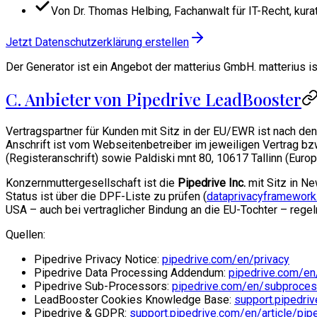
Von Dr. Thomas Helbing, Fachanwalt für IT-Recht, kurat
Jetzt Datenschutzerklärung erstellen
Der Generator ist ein Angebot der matterius GmbH. matterius is
C. Anbieter von Pipedrive LeadBooster
Vertragspartner für Kunden mit Sitz in der EU/EWR ist nach d
Anschrift ist vom Webseitenbetreiber im jeweiligen Vertrag bz
(Registeranschrift) sowie Paldiski mnt 80, 10617 Tallinn (Euro
Konzernmuttergesellschaft ist die
Pipedrive Inc.
mit Sitz in Ne
Status ist über die DPF-Liste zu prüfen (
dataprivacyframework
USA – auch bei vertraglicher Bindung an die EU-Tochter – regel
Quellen:
Pipedrive Privacy Notice:
pipedrive.com/en/privacy
Pipedrive Data Processing Addendum:
pipedrive.com/en
Pipedrive Sub-Processors:
pipedrive.com/en/subproce
LeadBooster Cookies Knowledge Base:
support.pipedri
Pipedrive & GDPR:
support.pipedrive.com/en/article/pip