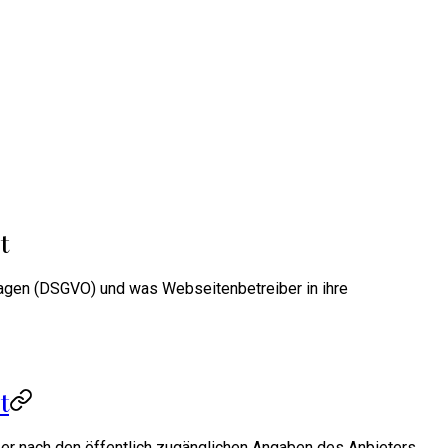
t
lagen (DSGVO) und was Webseitenbetreiber in ihre
t
t er nach den öffentlich zugänglichen Angaben des Anbieters