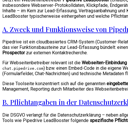
insbesondere Webserver-Protokolldaten, Klickpfade, Endgerät
Inhalte – im Kern zur Lead-Erfassung, Vertragsanbahnung und 
LeadBooster typischerweise einhergehen und welche Pflichtan
A. Zweck und Funktionsweise von Piped
Pipedrive ist ein cloudbasiertes CRM-System (Customer-Rela
das vier Funktionsbausteine zur Lead-Erfassung bündelt: eine
Prospector
zur externen Kontaktrecherche.
Für Webseitenbetreiber relevant ist die
Webseiten-Einbindung
) bzw. einen Embed-Code in die eigene Web
chat.pipedrive.com
(Formularfelder, Chat-Nachrichten) und technische Metadaten
Diese Toolseite konzentriert sich auf die genannten
eingebette
Management, Reporting durch Mitarbeiter des Webseitenbetreib
B. Pflichtangaben in der Datenschutzer
Die DSGVO verlangt für die Datenschutzerklärung – neben all
Tools wie Pipedrive LeadBooster folgende
spezifische Pflich