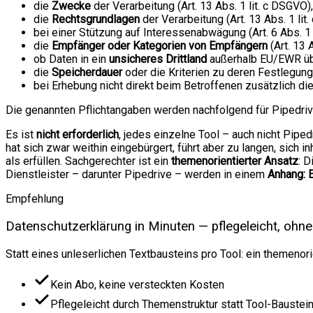
die
Zwecke
der Verarbeitung (Art. 13 Abs. 1 lit. c DSGVO),
die
Rechtsgrundlagen
der Verarbeitung (Art. 13 Abs. 1 lit
bei einer Stützung auf Interessenabwägung (Art. 6 Abs. 1 
die
Empfänger oder Kategorien von Empfängern
(Art. 13 
ob Daten in ein
unsicheres Drittland
außerhalb EU/EWR über
die
Speicherdauer
oder die Kriterien zu deren Festlegung 
bei Erhebung nicht direkt beim Betroffenen zusätzlich di
Die genannten Pflichtangaben werden nachfolgend für Pipedri
Es ist
nicht erforderlich
, jedes einzelne Tool – auch nicht Pip
hat sich zwar weithin eingebürgert, führt aber zu langen, sich
als erfüllen. Sachgerechter ist ein
themenorientierter Ansatz
: 
Dienstleister – darunter Pipedrive – werden in einem
Anhang: 
Empfehlung
Datenschutzerklärung in Minuten — pflegeleicht, ohne
Statt eines unleserlichen Textbausteins pro Tool: ein themenor
Kein Abo, keine versteckten Kosten
Pflegeleicht durch Themenstruktur statt Tool-Baustei