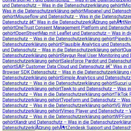
und Datenschutz – Was in die Datenschutzerklärung gehört
Mic
Was in die Datenschutzerklärung gehört
Mixpanel und Datensch
gehört
Mouseflow und Datenschutz – Was in die Datenschutzer
Datenschutz â€“ Was in die DatenschutzerklÃ¤rung gehÃ¶rt
Nin
gehört
OneTrust Consent Management Platform und Datenschu
gehört
OpenStreetMap mit Leaflet und Datenschutz – Was in di
Datenschutz – Was in die Datenschutzerklärung gehört
Pipedri
Datenschutzerklärung gehört
Plausible Analytics und Datensch
und Datenschutz – Was in die Datenschutzerklärung gehört
Qua
Datenschutzerklärung gehört
Raygun Real User Monitoring und 
Datenschutzerklärung gehört
Salesforce Pardot und Datenschut
gehört
SAP Customer Data Cloud und Datenschutz â€“ Was in d
Browser SDK Datenschutz – Was in die Datenschutzerklärung 
Datenschutzerklärung gehört
Simple Analytics und Datenschutz
Datenschutz – Was in die Datenschutzerklärung gehört
Sucuri 
Datenschutzerklärung gehört
Tawk.to und Datenschutz – Was in
Datenschutz – Was in die Datenschutzerklärung gehört
TikTok 
Datenschutzerklärung gehört
Typeform und Datenschutz – Was i
Datenschutz – Was in die Datenschutzerklärung gehört
VG Wort
Datenschutzerklärung gehört
Vimeo Player und Datenschutz – W
Datenschutz – Was in die Datenschutzerklärung gehört
WPForms
gehört
Xandr und Datenschutz – Was in die Datenschutzerkläru
DatenschutzerklÃ¤rung gehÃ¶rt
Zendesk Support und Datenschu