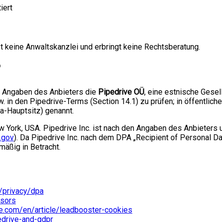
iert
t keine Anwaltskanzlei und erbringt keine Rechtsberatung.
en Angaben des Anbieters die
Pipedrive OÜ
, eine estnische Gesell
w. in den Pipedrive-Terms (Section 14.1) zu prüfen; in öffentlic
pa-Hauptsitz) genannt.
w York, USA. Pipedrive Inc. ist nach den Angaben des Anbieters
.gov
). Da Pipedrive Inc. nach dem DPA „Recipient of Personal Data
mäßig in Betracht.
/privacy/dpa
ssors
ve.com/en/article/leadbooster-cookies
edrive-and-gdpr