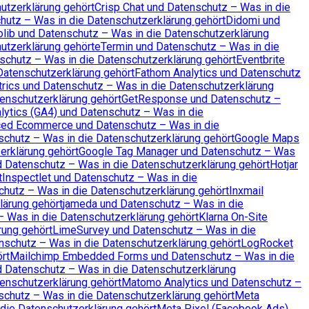
utzerklärung gehört
Crisp Chat und Datenschutz – Was in die
utz – Was in die Datenschutzerklärung gehört
Didomi und
lib und Datenschutz – Was in die Datenschutzerklärung
utzerklärung gehört
eTermin und Datenschutz – Was in die
schutz – Was in die Datenschutzerklärung gehört
Eventbrite
Datenschutzerklärung gehört
Fathom Analytics und Datenschutz
rics und Datenschutz – Was in die Datenschutzerklärung
tenschutzerklärung gehört
GetResponse und Datenschutz –
lytics (GA4) und Datenschutz – Was in die
ed Ecommerce und Datenschutz – Was in die
chutz – Was in die Datenschutzerklärung gehört
Google Maps
rklärung gehört
Google Tag Manager und Datenschutz – Was
d Datenschutz – Was in die Datenschutzerklärung gehört
Hotjar
t
Inspectlet und Datenschutz – Was in die
chutz – Was in die Datenschutzerklärung gehört
Inxmail
lärung gehört
jameda und Datenschutz – Was in die
– Was in die Datenschutzerklärung gehört
Klarna On-Site
rung gehört
LimeSurvey und Datenschutz – Was in die
nschutz – Was in die Datenschutzerklärung gehört
LogRocket
rt
Mailchimp Embedded Forms und Datenschutz – Was in die
d Datenschutz – Was in die Datenschutzerklärung
enschutzerklärung gehört
Matomo Analytics und Datenschutz –
chutz – Was in die Datenschutzerklärung gehört
Meta
die Datenschutzerklärung gehört
Meta Pixel (Facebook Ads)