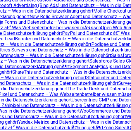
rosoft Advertising (Bing Ads) und Datenschutz – Was in die Dat
utz – Was in die Datenschutzerklärung gehört
Mollie Checkout u
klärung gehört
New Relic Browser Agent und Datenschutz – Was 
ja Forms und Datenschutz – Was in die Datenschutzerklärung ge
tz â€“ Was Webseitenbetreiber wissen mÃ¼ssen
Open Web Anal
e Datenschutzerklärung gehört
PayPal und Datenschutz â€“ Was 
ve LeadBooster und Datenschutz – Was in die Datenschutzerklä
utz – Was in die Datenschutzerklärung gehört
Podigee und Datens
ltrics Surveys und Datenschutz – Was in die Datenschutzerkläru
Datenschutz – Was in die Datenschutzerklärung gehört
Salesforc
z – Was in die Datenschutzerklärung gehört
Salesforce Sales Cl
ie DatenschutzerklÃ¤rung gehÃ¶rt
Segment Analytics.js und Dat
gehört
ShareThis und Datenschutz – Was in die Datenschutzerklä
 – Was in die Datenschutzerklärung gehört
Statcounter und Date
und Datenschutz – Was in die Datenschutzerklärung gehört
Surve
 die Datenschutzerklärung gehört
The Trade Desk und Datenschut
Pixel und Datenschutz – Was Webseitenbetreiber wissen müss
n die Datenschutzerklärung gehört
Usercentrics CMP und Datens
 Zählpixel und Datenschutz – Was in die Datenschutzerklärung 
as in die Datenschutzerklärung gehört
WooCommerce und Datens
 und Datenschutz – Was in die Datenschutzerklärung gehört
Wu
ng gehört
Yandex Metrica und Datenschutz – Was in die Datensch
tz â€“ Was in die DatenschutzerklÃ¤rung gehÃ¶rt
Zoho SalesIQ