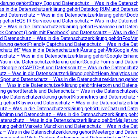
klärung gehört
Crazy Egg und Datenschutz – Was in die Datensch
s in die Datenschutzerklärung gehört
Datadog RUM und Datensch
und Datenschutz – Was in die Datenschutzerklärung gehört
Docto
g gehört
EQS IR Services und Datenschutz – Was in die Datensch
z – Was in die Datenschutzerklärung gehört
Evalanche und Daten
k Connect (Login mit Facebook) und Datenschutz – Was in die 
d Datenschutz – Was in die Datenschutzerklärung gehört
FoxMet
lärung gehört
Friendly Captcha und Datenschutz – Was in die Da
chutz â€“ Was in die DatenschutzerklÃ¤rung gehÃ¶rt
Google Ana
schutz – Was in die Datenschutzerklärung gehört
Google Enhanc
as in die Datenschutzerklärung gehört
Google Forms und Datens
t
Google reCAPTCHA und Datenschutz – Was in die Datenschutze
utz – Was in die Datenschutzerklärung gehört
Heap Analytics un
Spot und Datenschutz – Was in die Datenschutzerklärung gehör
 – Was in die Datenschutzerklärung gehört
Intercom und Datens
ung gehört
Iterable und Datenschutz – Was in die Datenschutzerk
 die Datenschutzerklärung gehört
Kissmetrics und Datenschutz 
g gehört
Klaviyo und Datenschutz – Was in die Datenschutzerklä
hutz – Was in die Datenschutzerklärung gehört
LiveChat und Date
lchimp und Datenschutz – Was in die Datenschutzerklärung gehö
atenschutz – Was in die Datenschutzerklärung gehört
Mailjet un
rung gehört
Marketo Munchkin und Datenschutz – Was in die Dat
z – Was in die Datenschutzerklärung gehört
Meetergo und Datens
ärung gehört
Meta Custom Audiences und Datenschutz – Was in 