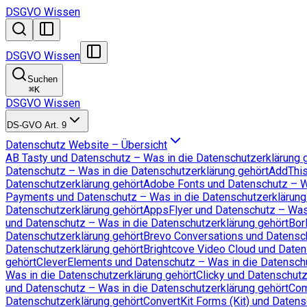
DSGVO Wissen
DSGVO Wissen
Suchen
⌘
K
DSGVO Wissen
DS-GVO Art. 9
Datenschutz Website – Übersicht
AB Tasty und Datenschutz – Was in die Datenschutzerklärung 
Datenschutz – Was in die Datenschutzerklärung gehört
AddThis
Datenschutzerklärung gehört
Adobe Fonts und Datenschutz – Wa
Payments und Datenschutz – Was in die Datenschutzerklärung
Datenschutzerklärung gehört
AppsFlyer und Datenschutz – Was 
und Datenschutz – Was in die Datenschutzerklärung gehört
Bor
Datenschutzerklärung gehört
Brevo Conversations und Datensch
Datenschutzerklärung gehört
Brightcove Video Cloud und Daten
gehört
CleverElements und Datenschutz – Was in die Datenschu
Was in die Datenschutzerklärung gehört
Clicky und Datenschutz
und Datenschutz – Was in die Datenschutzerklärung gehört
Com
Datenschutzerklärung gehört
ConvertKit Forms (Kit) und Datens