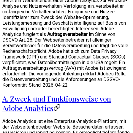
Setzt ein Webseitenbetreiber Adobe Analytics zur Website-
Analyse und Nutzerverhalten-Verfolgung ein, verarbeitet er
umfangreiche Verhaltensdaten, Ereignisse und Nutzer-
Identifizierer zum Zweck der Website-Optimierung,
Leistungsmessung und Geschäftsintellligenz auf Basis von
Einwilligung und/oder berechtigten Interessen. Adobe
Analytics fungiert als
Auftragsverarbeiter
im Sinne von
DSGVO Art. 28. Der Webseitenbetreiber ist alleiniger
Verantwortlicher für die Datenverarbeitung und trägt die volle
Rechenschaftspflicht. Adobe hat sich zum Data Privacy
Framework (DPF) und Standard Contractual Clauses (SCCs)
verpflichtet, was Datenübermittlungen in die USA regelt. Ein
Auftragsverarbeitungsvertrag (AVV) mit Adobe ist zwingend
erforderlich. Die vorliegende Anleitung erklärt Adobes Rolle,
die Datenverarbeitung und die Anforderungen an DSGVO-
Konformität. Stand: 2026-04-22.
A. Zweck und Funktionsweise von
Adobe Analytics
Adobe Analytics ist eine Enterprise-Analytics-Plattform, mit
der Webseitenbetreiber Website-Besucherdaten erfassen,
analysieren und reporting können. Es ermöglicht tiefgreifende