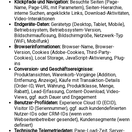
Klickpfade und Navigation:
Besuchte Seiten (Page-
Name, Page-URL mit Parametern), Seiten-Hierarchie,
interne Suchen, angeklickte Links, Download-Aktivitäten,
Video-Interaktionen
Endgeräte-Daten:
Gerätetyp (Desktop, Tablet, Mobile),
Betriebssystem, Betriebssystem-Version,
Bildschirmauflösung, Bildschirmgröße, Netzwerk-Typ
(WiFi, Mobilfunk)
Browserinformationen:
Browser-Name, Browser-
Version, Cookies (Adobe-Cookies, Third-Party-
Cookies), Local Storage, JavaScript-Aktivierung, Plug-
ins
Conversion- und Geschäftsereignisse:
Produktansichten, Warenkorb-Vorgänge (Addition,
Entfernung, Anzeige), Käufe mit Transaktion-Details
(Order-ID, Wert, Währung, Produktklasse, Menge,
Rabatt), Lead-Erfassung, Content-Download, Video-
Views, ggf. auch Dauer und Engagement
Benutzer-Profildaten:
Experience Cloud ID (ECID),
Visitor ID (Seriennummer), ggf. auch kundendefinierten
Nutzer-IDs oder CRM-IDs (wenn vom
Webseitenbetreiber gesendet), Kundensegmente (wenn
definiert)
Technische Telemetriedaten:
Page-Load-Zeit, Server-