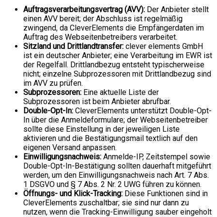
Auftragsverarbeitungsvertrag (AVV):
Der Anbieter stellt
einen AVV bereit; der Abschluss ist regelmäßig
zwingend, da CleverElements die Empfängerdaten im
Auftrag des Webseitenbetreibers verarbeitet.
Sitzland und Drittlandtransfer:
clever elements GmbH
ist ein deutscher Anbieter; eine Verarbeitung im EWR ist
der Regelfall. Drittlandbezug entsteht typischerweise
nicht; einzelne Subprozessoren mit Drittlandbezug sind
im AVV zu prüfen.
Subprozessoren:
Eine aktuelle Liste der
Subprozessoren ist beim Anbieter abrufbar.
Double-Opt-In:
CleverElements unterstützt Double-Opt-
In über die Anmeldeformulare; der Webseitenbetreiber
sollte diese Einstellung in der jeweiligen Liste
aktivieren und die Bestätigungsmail textlich auf den
eigenen Versand anpassen.
Einwilligungsnachweis:
Anmelde-IP, Zeitstempel sowie
Double-Opt-In-Bestätigung sollten dauerhaft mitgeführt
werden, um den Einwilligungsnachweis nach Art. 7 Abs.
1 DSGVO und § 7 Abs. 2 Nr. 2 UWG führen zu können.
Öffnungs- und Klick-Tracking:
Diese Funktionen sind in
CleverElements zuschaltbar; sie sind nur dann zu
nutzen, wenn die Tracking-Einwilligung sauber eingeholt