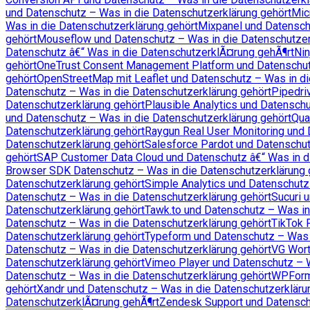
und Datenschutz – Was in die Datenschutzerklärung gehört
Mic
Was in die Datenschutzerklärung gehört
Mixpanel und Datensch
gehört
Mouseflow und Datenschutz – Was in die Datenschutzer
Datenschutz â€“ Was in die DatenschutzerklÃ¤rung gehÃ¶rt
Nin
gehört
OneTrust Consent Management Platform und Datenschu
gehört
OpenStreetMap mit Leaflet und Datenschutz – Was in di
Datenschutz – Was in die Datenschutzerklärung gehört
Pipedri
Datenschutzerklärung gehört
Plausible Analytics und Datensch
und Datenschutz – Was in die Datenschutzerklärung gehört
Qua
Datenschutzerklärung gehört
Raygun Real User Monitoring und 
Datenschutzerklärung gehört
Salesforce Pardot und Datenschut
gehört
SAP Customer Data Cloud und Datenschutz â€“ Was in d
Browser SDK Datenschutz – Was in die Datenschutzerklärung 
Datenschutzerklärung gehört
Simple Analytics und Datenschutz
Datenschutz – Was in die Datenschutzerklärung gehört
Sucuri 
Datenschutzerklärung gehört
Tawk.to und Datenschutz – Was in
Datenschutz – Was in die Datenschutzerklärung gehört
TikTok 
Datenschutzerklärung gehört
Typeform und Datenschutz – Was i
Datenschutz – Was in die Datenschutzerklärung gehört
VG Wort
Datenschutzerklärung gehört
Vimeo Player und Datenschutz – W
Datenschutz – Was in die Datenschutzerklärung gehört
WPForms
gehört
Xandr und Datenschutz – Was in die Datenschutzerkläru
DatenschutzerklÃ¤rung gehÃ¶rt
Zendesk Support und Datenschu