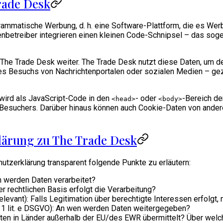
rade Desk
ammatische Werbung, d. h. eine Software-Plattform, die es Werb
itenbetreiber integrieren einen kleinen Code-Schnipsel – das so
n The Trade Desk weiter. The Trade Desk nutzt diese Daten, um 
s Besuchs von Nachrichtenportalen oder sozialen Medien – gez
l wird als JavaScript-Code in den
- oder
-Bereich de
<head>
<body>
Besuchers. Darüber hinaus können auch Cookie-Daten von anderen
klärung zu The Trade Desk
utzerklärung transparent folgende Punkte zu erläutern:
um werden Daten verarbeitet?
er rechtlichen Basis erfolgt die Verarbeitung?
s relevant): Falls Legitimation über berechtigte Interessen erfolg
. 1 lit. e DSGVO): An wen werden Daten weitergegeben?
Daten in Länder außerhalb der EU/des EWR übermittelt? Über we