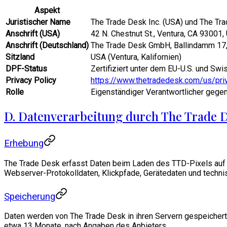
Aspekt
Juristischer Name
The Trade Desk Inc. (USA) und The T
Anschrift (USA)
42 N. Chestnut St., Ventura, CA 93001,
Anschrift (Deutschland)
The Trade Desk GmbH, Ballindamm 17
Sitzland
USA (Ventura, Kalifornien)
DPF-Status
Zertifiziert unter dem EU-U.S. und Sw
Privacy Policy
https://www.thetradedesk.com/us/pri
Rolle
Eigenständiger Verantwortlicher gege
D. Datenverarbeitung durch The Trade D
Erhebung
The Trade Desk erfasst Daten beim Laden des TTD-Pixels auf d
Webserver-Protokolldaten, Klickpfade, Gerätedaten und technis
Speicherung
Daten werden von The Trade Desk in ihren Servern gespeichert, 
etwa 13 Monate, nach Angaben des Anbieters.