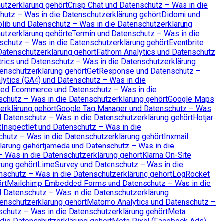
utzerklärung gehört
Crisp Chat und Datenschutz – Was in die
utz – Was in die Datenschutzerklärung gehört
Didomi und
lib und Datenschutz – Was in die Datenschutzerklärung
utzerklärung gehört
eTermin und Datenschutz – Was in die
schutz – Was in die Datenschutzerklärung gehört
Eventbrite
Datenschutzerklärung gehört
Fathom Analytics und Datenschutz
rics und Datenschutz – Was in die Datenschutzerklärung
tenschutzerklärung gehört
GetResponse und Datenschutz –
lytics (GA4) und Datenschutz – Was in die
ed Ecommerce und Datenschutz – Was in die
chutz – Was in die Datenschutzerklärung gehört
Google Maps
rklärung gehört
Google Tag Manager und Datenschutz – Was
d Datenschutz – Was in die Datenschutzerklärung gehört
Hotjar
t
Inspectlet und Datenschutz – Was in die
chutz – Was in die Datenschutzerklärung gehört
Inxmail
lärung gehört
jameda und Datenschutz – Was in die
– Was in die Datenschutzerklärung gehört
Klarna On-Site
rung gehört
LimeSurvey und Datenschutz – Was in die
nschutz – Was in die Datenschutzerklärung gehört
LogRocket
rt
Mailchimp Embedded Forms und Datenschutz – Was in die
d Datenschutz – Was in die Datenschutzerklärung
enschutzerklärung gehört
Matomo Analytics und Datenschutz –
chutz – Was in die Datenschutzerklärung gehört
Meta
die Datenschutzerklärung gehört
Meta Pixel (Facebook Ads)