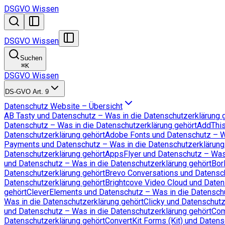
DSGVO Wissen
DSGVO Wissen
Suchen
⌘
K
DSGVO Wissen
DS-GVO Art. 9
Datenschutz Website – Übersicht
AB Tasty und Datenschutz – Was in die Datenschutzerklärung 
Datenschutz – Was in die Datenschutzerklärung gehört
AddThis
Datenschutzerklärung gehört
Adobe Fonts und Datenschutz – Wa
Payments und Datenschutz – Was in die Datenschutzerklärung
Datenschutzerklärung gehört
AppsFlyer und Datenschutz – Was 
und Datenschutz – Was in die Datenschutzerklärung gehört
Bor
Datenschutzerklärung gehört
Brevo Conversations und Datensch
Datenschutzerklärung gehört
Brightcove Video Cloud und Daten
gehört
CleverElements und Datenschutz – Was in die Datenschu
Was in die Datenschutzerklärung gehört
Clicky und Datenschutz
und Datenschutz – Was in die Datenschutzerklärung gehört
Com
Datenschutzerklärung gehört
ConvertKit Forms (Kit) und Datens