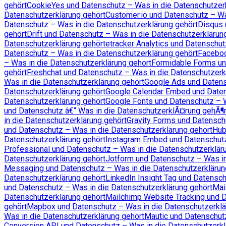
gehört
CookieYes und Datenschutz – Was in die Datenschutzer
Datenschutzerklärung gehört
Customer.io und Datenschutz – Wa
Datenschutz – Was in die Datenschutzerklärung gehört
Disqus 
gehört
Drift und Datenschutz – Was in die Datenschutzerklärun
Datenschutzerklärung gehört
etracker Analytics und Datenschut
Datenschutz – Was in die Datenschutzerklärung gehört
Faceboo
– Was in die Datenschutzerklärung gehört
Formidable Forms un
gehört
Freshchat und Datenschutz – Was in die Datenschutzerk
Was in die Datenschutzerklärung gehört
Google Ads und Datens
Datenschutzerklärung gehört
Google Calendar Embed und Daten
Datenschutzerklärung gehört
Google Fonts und Datenschutz – W
und Datenschutz â€“ Was in die DatenschutzerklÃ¤rung gehÃ¶r
in die Datenschutzerklärung gehört
Gravity Forms und Datensch
und Datenschutz – Was in die Datenschutzerklärung gehört
Hub
Datenschutzerklärung gehört
Instagram Embed und Datenschutz
Professional und Datenschutz – Was in die Datenschutzerklär
Datenschutzerklärung gehört
Jotform und Datenschutz – Was in
Messaging und Datenschutz – Was in die Datenschutzerklärun
Datenschutzerklärung gehört
LinkedIn Insight Tag und Datensc
und Datenschutz – Was in die Datenschutzerklärung gehört
Mai
Datenschutzerklärung gehört
Mailchimp Website Tracking und D
gehört
Mapbox und Datenschutz – Was in die Datenschutzerklä
Was in die Datenschutzerklärung gehört
Mautic und Datenschut
Conversion API und Datenschutz – Was in die Datenschutzerkl