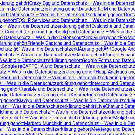
klärung gehört
Crazy Egg und Datenschutz – Was in die Datensch
s in die Datenschutzerklärung gehört
Datadog RUM und Datensch
und Datenschutz – Was in die Datenschutzerklärung gehört
Docto
g gehört
EQS IR Services und Datenschutz – Was in die Datensch
z – Was in die Datenschutzerklärung gehört
Evalanche und Daten
k Connect (Login mit Facebook) und Datenschutz – Was in die 
d Datenschutz – Was in die Datenschutzerklärung gehört
FoxMet
lärung gehört
Friendly Captcha und Datenschutz – Was in die Da
chutz â€“ Was in die DatenschutzerklÃ¤rung gehÃ¶rt
Google Ana
schutz – Was in die Datenschutzerklärung gehört
Google Enhanc
as in die Datenschutzerklärung gehört
Google Forms und Datens
t
Google reCAPTCHA und Datenschutz – Was in die Datenschutze
utz – Was in die Datenschutzerklärung gehört
Heap Analytics un
Spot und Datenschutz – Was in die Datenschutzerklärung gehör
 – Was in die Datenschutzerklärung gehört
Intercom und Datens
ung gehört
Iterable und Datenschutz – Was in die Datenschutzerk
 die Datenschutzerklärung gehört
Kissmetrics und Datenschutz 
g gehört
Klaviyo und Datenschutz – Was in die Datenschutzerklä
hutz – Was in die Datenschutzerklärung gehört
LiveChat und Date
lchimp und Datenschutz – Was in die Datenschutzerklärung gehö
atenschutz – Was in die Datenschutzerklärung gehört
Mailjet un
rung gehört
Marketo Munchkin und Datenschutz – Was in die Dat
z – Was in die Datenschutzerklärung gehört
Meetergo und Datens
ärung gehört
Meta Custom Audiences und Datenschutz – Was in 