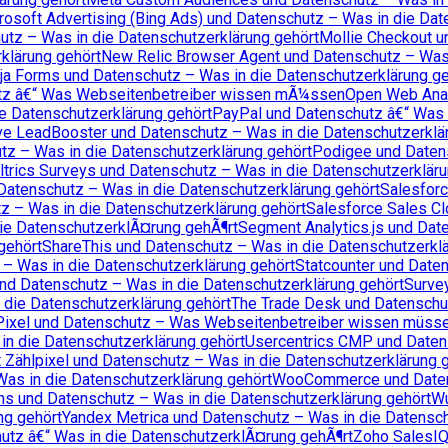
rosoft Advertising (Bing Ads) und Datenschutz – Was in die Dat
utz – Was in die Datenschutzerklärung gehört
Mollie Checkout u
klärung gehört
New Relic Browser Agent und Datenschutz – Was 
ja Forms und Datenschutz – Was in die Datenschutzerklärung ge
tz â€“ Was Webseitenbetreiber wissen mÃ¼ssen
Open Web Anal
e Datenschutzerklärung gehört
PayPal und Datenschutz â€“ Was 
ve LeadBooster und Datenschutz – Was in die Datenschutzerklä
utz – Was in die Datenschutzerklärung gehört
Podigee und Datens
ltrics Surveys und Datenschutz – Was in die Datenschutzerkläru
Datenschutz – Was in die Datenschutzerklärung gehört
Salesforc
z – Was in die Datenschutzerklärung gehört
Salesforce Sales Cl
ie DatenschutzerklÃ¤rung gehÃ¶rt
Segment Analytics.js und Dat
gehört
ShareThis und Datenschutz – Was in die Datenschutzerklä
 – Was in die Datenschutzerklärung gehört
Statcounter und Date
und Datenschutz – Was in die Datenschutzerklärung gehört
Surve
 die Datenschutzerklärung gehört
The Trade Desk und Datenschut
Pixel und Datenschutz – Was Webseitenbetreiber wissen müss
n die Datenschutzerklärung gehört
Usercentrics CMP und Datens
 Zählpixel und Datenschutz – Was in die Datenschutzerklärung 
as in die Datenschutzerklärung gehört
WooCommerce und Datens
 und Datenschutz – Was in die Datenschutzerklärung gehört
Wu
ng gehört
Yandex Metrica und Datenschutz – Was in die Datensch
tz â€“ Was in die DatenschutzerklÃ¤rung gehÃ¶rt
Zoho SalesIQ