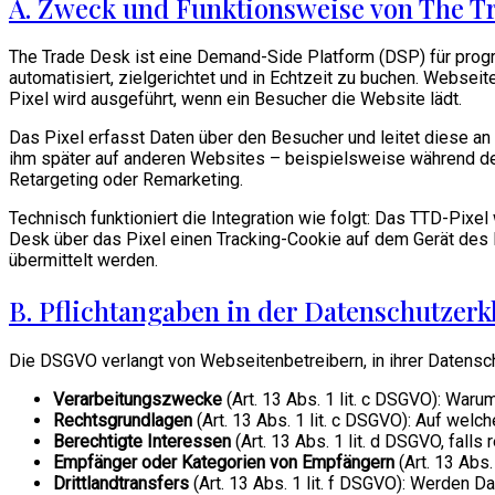
A. Zweck und Funktionsweise von The T
The Trade Desk ist eine Demand-Side Platform (DSP) für progr
automatisiert, zielgerichtet und in Echtzeit zu buchen. Webse
Pixel wird ausgeführt, wenn ein Besucher die Website lädt.
Das Pixel erfasst Daten über den Besucher und leitet diese a
ihm später auf anderen Websites – beispielsweise während de
Retargeting oder Remarketing.
Technisch funktioniert die Integration wie folgt: Das TTD-Pixe
Desk über das Pixel einen Tracking-Cookie auf dem Gerät des 
übermittelt werden.
B. Pflichtangaben in der Datenschutzer
Die DSGVO verlangt von Webseitenbetreibern, in ihrer Datensch
Verarbeitungszwecke
(Art. 13 Abs. 1 lit. c DSGVO): War
Rechtsgrundlagen
(Art. 13 Abs. 1 lit. c DSGVO): Auf welch
Berechtigte Interessen
(Art. 13 Abs. 1 lit. d DSGVO, fall
Empfänger oder Kategorien von Empfängern
(Art. 13 Abs
Drittlandtransfers
(Art. 13 Abs. 1 lit. f DSGVO): Werden 