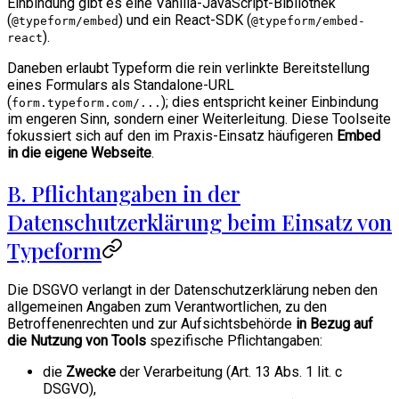
Einbindung gibt es eine Vanilla-JavaScript-Bibliothek
(
) und ein React-SDK (
@typeform/embed
@typeform/embed-
).
react
Daneben erlaubt Typeform die rein verlinkte Bereitstellung
eines Formulars als Standalone-URL
(
); dies entspricht keiner Einbindung
form.typeform.com/...
im engeren Sinn, sondern einer Weiterleitung. Diese Toolseite
fokussiert sich auf den im Praxis-Einsatz häufigeren
Embed
in die eigene Webseite
.
B. Pflichtangaben in der
Datenschutzerklärung beim Einsatz von
Typeform
Die DSGVO verlangt in der Datenschutzerklärung neben den
allgemeinen Angaben zum Verantwortlichen, zu den
Betroffenenrechten und zur Aufsichtsbehörde
in Bezug auf
die Nutzung von Tools
spezifische Pflichtangaben:
die
Zwecke
der Verarbeitung (Art. 13 Abs. 1 lit. c
DSGVO),