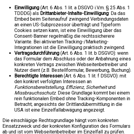
Einwilligung
(Art. 6 Abs. 1 lit. a DSGVO i.V.m. § 25 Abs. 1
TDDDG) als
Drittanbieter-Inhalte-Einwilligung
: Da das
Embed beim Seitenaufruf zwingend Verbindungsdaten
an einen US-Subprozessor überträgt und Typeform
Cookies setzen kann, ist eine Einwilligung über das
Consent-Banner regelmäßig die rechtssicherere
Variante. Bei aktivierten Tracking-/Marketing-
Integrationen ist die Einwilligung praktisch zwingend.
Vertragsdurchführung
(Art. 6 Abs. 1 lit. b DSGVO): wenn
das Formular dem Abschluss oder der Anbahnung eines
konkreten Vertrags zwischen Webseitenbetreiber und
Nutzer dient (z.B. Bestellformular, Bewerbung, Buchung).
Berechtigte Interessen
(Art. 6 Abs. 1 lit. f DSGVO): mit
den konkret verfolgten Interessen an
Funktionsbereitstellung
,
Effizienz
,
Sicherheit
und
Missbrauchsschutz
. Diese Grundlage kommt bei einem
rein funktionalen Embed ohne Tracking-Komponenten in
Betracht; angesichts der Drittlandübermittlung in die
USA ist eine Einzelfallabwägung angezeigt.
Die einschlägige Rechtsgrundlage hängt vom konkreten
Einsatzzweck und der konkreten Konfiguration des Formulars
ab und ist vom Webseitenbetreiber im Einzelfall zu prüfen.