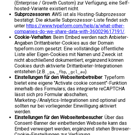
(Enterprise / Growth Custom) zur Verfügung; eine Self-
hosted-Variante existiert nicht.
Subprozessoren
: AWS ist als Hosting-Subprozessor
bestätigt. Die aktuelle Subprozessor-Liste findet sich
unter
https://www.typeform.com/help/a/what-other-
companies-do-we-share-data-with-360029617191/
.
Cookie-Verhalten
: Beim Embed werden nach Anbieter-
Angaben Drittanbieter-Cookies aus der Domain
typeform.com gesetzt. Eine vollständige öffentliche
Liste aller Eigen-Cookies mit Namen und Zweck ist
nicht abschließend dokumentiert; ergänzend können
Cookies durch aktivierte Drittanbieter-Integrationen
entstehen (z.B.
,
,
).
_ga
_fbp
_gcl_au
Einstellungen für den Webseitenbetreiber
: Typeform
bietet eine eigene "Activate cookie consent"-Funktion
innerhalb des Formulars; das integrierte reCAPTCHA
lässt sich pro Formular abschalten;
Marketing-/Analytics-Integrationen sind optional und
sollten nur bei vorliegender Einwilligung aktiviert
werden.
Einstellungen für den Webseitenbesucher
: Über das
Consent-Banner der einbettenden Webseite kann das
Embed verweigert werden; ergänzend stehen Browser-
Cookie-Einstellungen zur Verfügung.