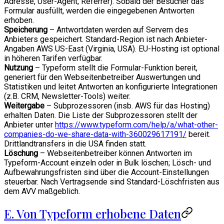
Adresse, User-Agent, Referrer). Sobald der Besucher das
Formular ausfüllt, werden die eingegebenen Antworten
erhoben.
Speicherung
– Antwortdaten werden auf Servern des
Anbieters gespeichert. Standard-Region ist nach Anbieter-
Angaben AWS US-East (Virginia, USA). EU-Hosting ist optional
in höheren Tarifen verfügbar.
Nutzung
– Typeform stellt die Formular-Funktion bereit,
generiert für den Webseitenbetreiber Auswertungen und
Statistiken und leitet Antworten an konfigurierte Integrationen
(z.B. CRM, Newsletter-Tools) weiter.
Weitergabe
– Subprozessoren (insb. AWS für das Hosting)
erhalten Daten. Die Liste der Subprozessoren stellt der
Anbieter unter
https://www.typeform.com/help/a/what-other-
companies-do-we-share-data-with-360029617191/
bereit.
Drittlandtransfers in die USA finden statt.
Löschung
– Webseitenbetreiber können Antworten im
Typeform-Account einzeln oder in Bulk löschen; Lösch- und
Aufbewahrungsfristen sind über die Account-Einstellungen
steuerbar. Nach Vertragsende sind Standard-Löschfristen aus
dem AVV maßgeblich.
E. Von Typeform erhobene Daten